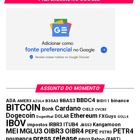
ASSUNTO DO MOMENTO
BBDC4
ADA
BBAS3
binance
AMER3
B3SA3
BIDI11
AZUL4
BITCOIN
Cardano
Bonk
CIEL3
CVCB3
Dogecoin
Ethereum
FXGuys
DOLAR
Dogwifhat
GOLL4
IBOV
IRBR3
ITUB4
Kangamoon
impostos
JBSS3
MEI
MGLU3
OIBR3
OIBR4
PETR4
PEPE
PETR3
press release
poupança
Raboo (RABT)
PRIO3