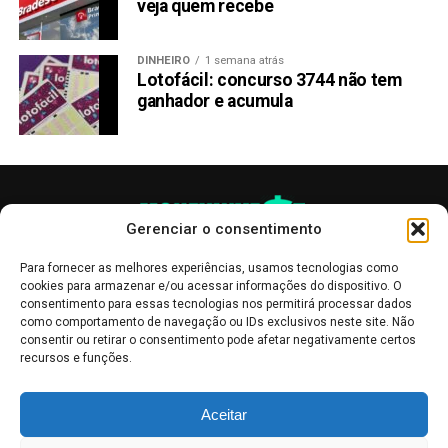
veja quem recebe
DINHEIRO
1 semana atrás
Lotofácil: concurso 3744 não tem
ganhador e acumula
Gerenciar o consentimento
Para fornecer as melhores experiências, usamos tecnologias como
cookies para armazenar e/ou acessar informações do dispositivo. O
consentimento para essas tecnologias nos permitirá processar dados
como comportamento de navegação ou IDs exclusivos neste site. Não
consentir ou retirar o consentimento pode afetar negativamente certos
recursos e funções.
As publicações no site Money Invest têm um caráter meramente
Aceitar
informativo, servindo como boletins de divulgação, e não devem ser
interpretadas como recomendações de investimento.
Leia mais