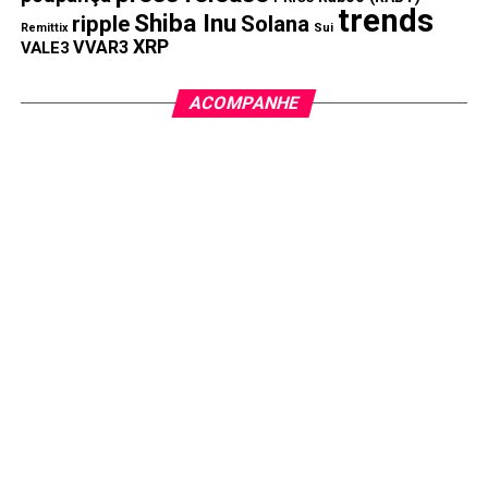
trends
Shiba Inu
ripple
Solana
Remittix
Sui
XRP
VVAR3
VALE3
ACOMPANHE