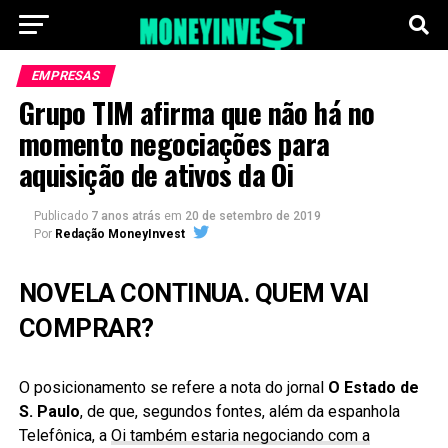
EMPRESAS
Grupo TIM afirma que não há no
momento negociações para
aquisição de ativos da Oi
Publicado
7 anos atrás
em
20 de setembro de 2019
Por
Redação MoneyInvest
NOVELA CONTINUA. QUEM VAI
COMPRAR?
O posicionamento se refere a nota do jornal
O Estado de
S. Paulo
, de que, segundos fontes, além da espanhola
Telefônica, a
Oi também estaria negociando com a