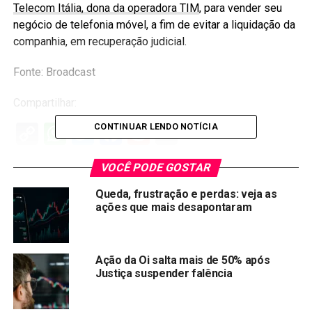
Telecom Itália, dona da operadora TIM
, para vender seu
negócio de telefonia móvel, a fim de evitar a liquidação da
companhia, em recuperação judicial.
Fonte: Broadcast
Compartilhar:
Copy
WhatsApp
Twitter
Facebook
Reddit
Email
CONTINUAR LENDO NOTÍCIA
Link
VOCÊ PODE GOSTAR
TÓPICOS RELACIONADOS:
OIBR3
OIBR4
TIMP3
VIVT4
Queda, frustração e perdas: veja as
PRÓXIMA:
ações que mais desapontaram
Oi: Investidores interessados, porém preocupados
com a situação da operadora Oi
NÃO PERCA:
Ação da Oi salta mais de 50% após
O interesse da Telefônica está especificamente nas
Justiça suspender falência
redes móveis da Oi