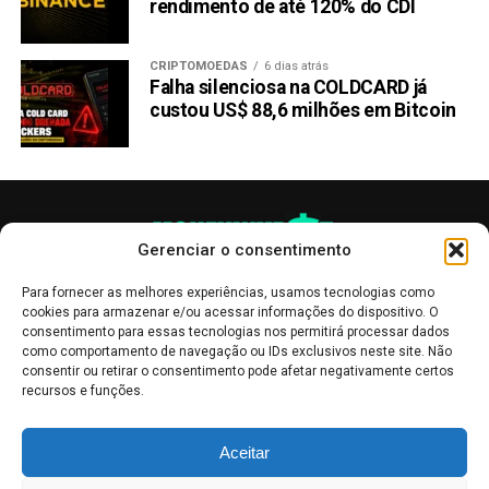
rendimento de até 120% do CDI
CRIPTOMOEDAS
6 dias atrás
Falha silenciosa na COLDCARD já
custou US$ 88,6 milhões em Bitcoin
Gerenciar o consentimento
Para fornecer as melhores experiências, usamos tecnologias como
cookies para armazenar e/ou acessar informações do dispositivo. O
consentimento para essas tecnologias nos permitirá processar dados
como comportamento de navegação ou IDs exclusivos neste site. Não
consentir ou retirar o consentimento pode afetar negativamente certos
recursos e funções.
As publicações no site Money Invest têm um caráter meramente
Aceitar
informativo, servindo como boletins de divulgação, e não devem ser
interpretadas como recomendações de investimento.
Leia mais