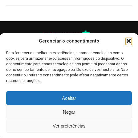
Gerenciar o consentimento
Para fornecer as melhores experiências, usamos tecnologias como
cookies para armazenar e/ou acessar informações do dispositivo. O
consentimento para essas tecnologias nos permitirá processar dados
como comportamento de navegação ou IDs exclusivos neste site. Não
consentir ou retirar o consentimento pode afetar negativamente certos
recursos e funções.
As publicações no site Money Invest têm um caráter meramente
Aceitar
informativo, servindo como boletins de divulgação, e não devem ser
interpretadas como recomendações de investimento.
Leia mais
Negar
Mercado de Criptomoedas,
Bolsa de Valores
.
Money Invest
: O futuro
do
dinheiro
.
Ver preferências
2018 - 2026 -
Money Invest
- Todos os direitos reservados