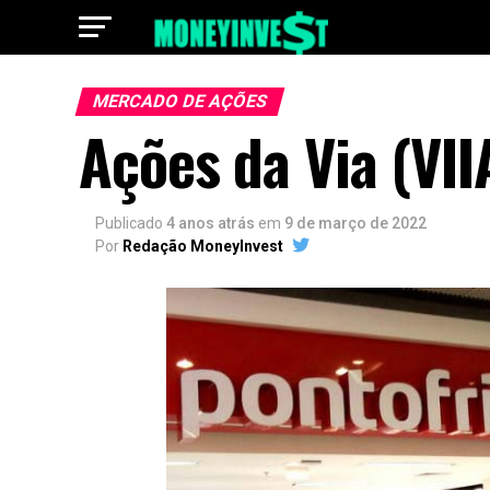
MERCADO DE AÇÕES
Ações da Via (V
Publicado
4 anos atrás
em
9 de março de 2022
Por
Redação MoneyInvest