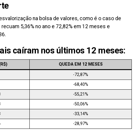
rte
esvalorização na bolsa de valores, como é o caso de
s recuam 5,36% no ano e 72,82% em 12 meses e
36.
ais caíram nos últimos 12 meses:
R$)
QUEDA EM 12 MESES
-72,87%
-68,40%
8
-55,21%
8
-50,06%
8
-33,14%
6
-28,97%