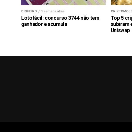
DINHEIRO
1 semana atrás
CRIPTOMOE
Lotofácil: concurso 3744 não tem
Top 5 cr
ganhador e acumula
subiram 
Uniswap