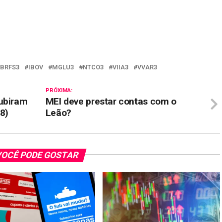
il
BRFS3
IBOV
MGLU3
NTCO3
VIIA3
VVAR3
PRÓXIMA:
subiram
MEI deve prestar contas com o
08)
Leão?
OCÊ PODE GOSTAR