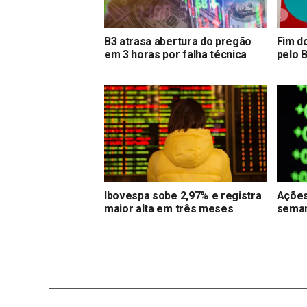
B3 atrasa abertura do pregão
Fim d
em 3 horas por falha técnica
pelo B
Ibovespa sobe 2,97% e registra
Ações
maior alta em três meses
seman