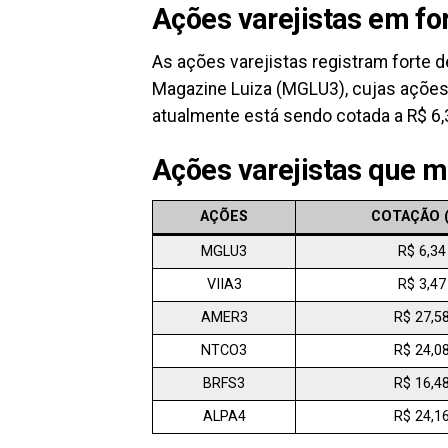
Ações varejistas em fo
As ações varejistas registram forte d
Magazine Luiza (MGLU3), cujas açõe
atualmente está sendo cotada a R$ 6,
Ações varejistas que m
AÇÕES
COTAÇÃO (
MGLU3
R$ 6,34
VIIA3
R$ 3,47
AMER3
R$ 27,5
NTCO3
R$ 24,0
BRFS3
R$ 16,4
ALPA4
R$ 24,1