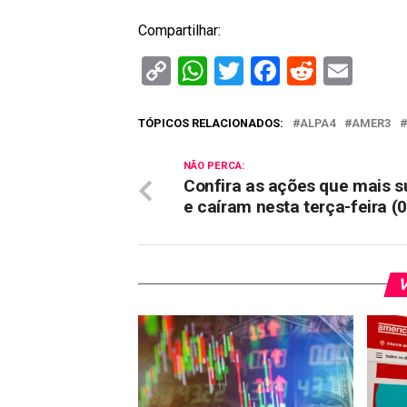
Compartilhar:
Copy
WhatsApp
Twitter
Facebook
Reddit
Ema
Link
TÓPICOS RELACIONADOS:
ALPA4
AMER3
NÃO PERCA:
Confira as ações que mais 
e caíram nesta terça-feira (
V