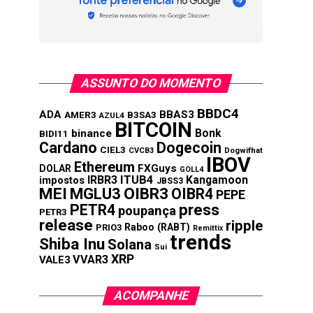
ASSUNTO DO MOMENTO
BBDC4
ADA
BBAS3
AMER3
B3SA3
AZUL4
BITCOIN
Bonk
binance
BIDI11
Cardano
Dogecoin
CIEL3
CVCB3
Dogwifhat
IBOV
Ethereum
FXGuys
DOLAR
GOLL4
IRBR3
ITUB4
Kangamoon
impostos
JBSS3
MEI
MGLU3
OIBR3
OIBR4
PEPE
press
PETR4
poupança
PETR3
release
ripple
Raboo (RABT)
PRIO3
Remittix
trends
Shiba Inu
Solana
Sui
XRP
VVAR3
VALE3
ACOMPANHE