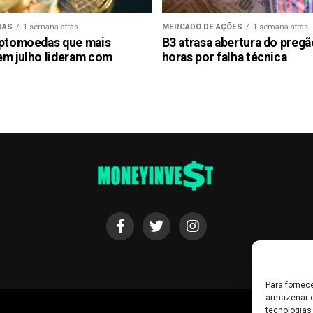
DAS
1 semana atrás
MERCADO DE AÇÕES
1 semana atrás
iptomoedas que mais
B3 atrasa abertura do preg
em julho lideram com
horas por falha técnica
Para fornec
armazenar e
tecnologias