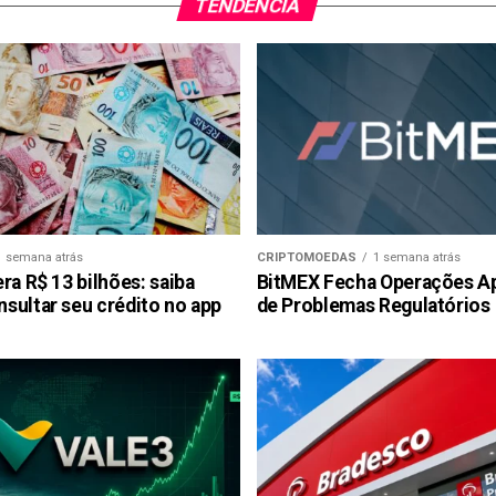
TENDÊNCIA
1 semana atrás
CRIPTOMOEDAS
1 semana atrás
ra R$ 13 bilhões: saiba
BitMEX Fecha Operações A
sultar seu crédito no app
de Problemas Regulatórios