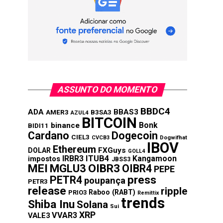
ASSUNTO DO MOMENTO
BBDC4
ADA
BBAS3
AMER3
B3SA3
AZUL4
BITCOIN
Bonk
binance
BIDI11
Cardano
Dogecoin
CIEL3
CVCB3
Dogwifhat
IBOV
Ethereum
FXGuys
DOLAR
GOLL4
IRBR3
ITUB4
Kangamoon
impostos
JBSS3
MEI
MGLU3
OIBR3
OIBR4
PEPE
press
PETR4
poupança
PETR3
release
ripple
Raboo (RABT)
PRIO3
Remittix
trends
Shiba Inu
Solana
Sui
XRP
VVAR3
VALE3