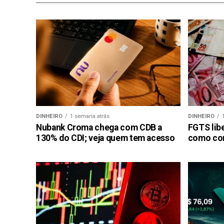
DINHEIRO
1 semana atrás
DINHEIRO
Nubank Croma chega com CDB a
FGTS libe
130% do CDI; veja quem tem acesso
como con