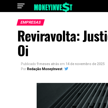
EMPRESAS
Reviravolta: Just
Oi
Publicado
9 meses atrás
em
14 de novembro de 2025
Por
Redação MoneyInvest