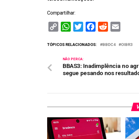
Compartilhar:
Copy
WhatsApp
Twitter
Facebook
Reddit
Ema
Link
TÓPICOS RELACIONADOS:
BBDC4
OIBR3
NÃO PERCA:
BBAS3: Inadimplência no ag
segue pesando nos resultad
V