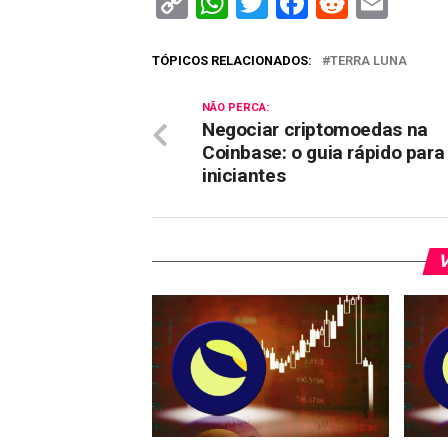
Copy
WhatsApp
Twitter
Facebook
Reddit
Ema
Link
TÓPICOS RELACIONADOS:
TERRA LUNA
NÃO PERCA:
Negociar criptomoedas na
Coinbase: o guia rápido para
iniciantes
V