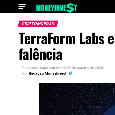
CRIPTOMOEDAS
TerraForm Labs e
falência
Publicado
3 anos atrás
em
22 de janeiro de 2024
Por
Redação MoneyInvest