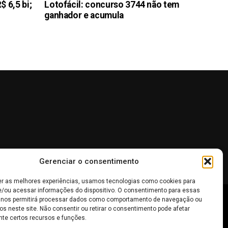
 6,5 bi;
Lotofácil: concurso 3744 não tem
ganhador e acumula
Gerenciar o consentimento
er as melhores experiências, usamos tecnologias como cookies para
/ou acessar informações do dispositivo. O consentimento para essas
 nos permitirá processar dados como comportamento de navegação ou
os neste site. Não consentir ou retirar o consentimento pode afetar
 não devem ser interpretadas como recomendações de
te certos recursos e funções.