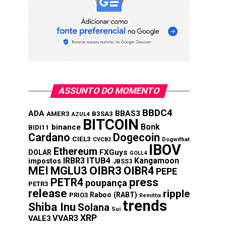
ASSUNTO DO MOMENTO
BBDC4
ADA
BBAS3
AMER3
B3SA3
AZUL4
BITCOIN
Bonk
binance
BIDI11
Cardano
Dogecoin
CIEL3
CVCB3
Dogwifhat
IBOV
Ethereum
FXGuys
DOLAR
GOLL4
IRBR3
ITUB4
Kangamoon
impostos
JBSS3
MEI
MGLU3
OIBR3
OIBR4
PEPE
press
PETR4
poupança
PETR3
release
ripple
Raboo (RABT)
PRIO3
Remittix
trends
Shiba Inu
Solana
Sui
XRP
VVAR3
VALE3