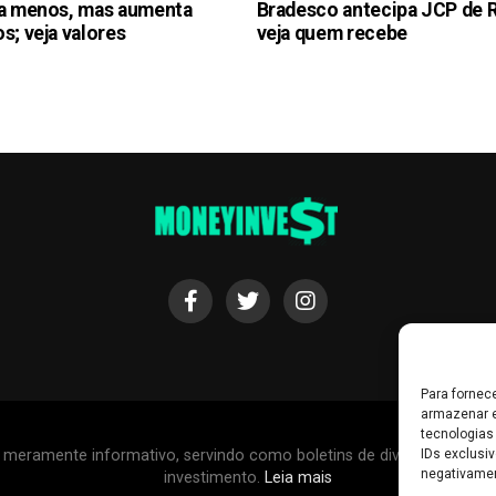
ra menos, mas aumenta
Bradesco antecipa JCP de R$
s; veja valores
veja quem recebe
Para fornec
armazenar e
tecnologias
IDs exclusiv
r meramente informativo, servindo como boletins de divulgação, e
negativamen
investimento.
Leia mais