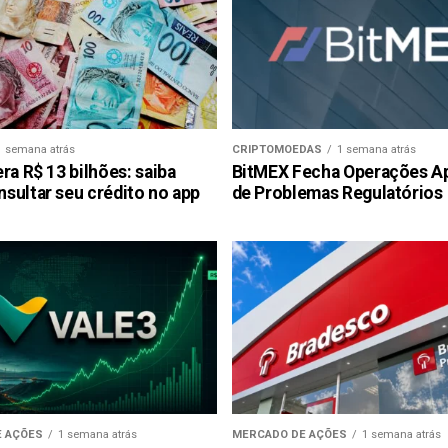
1 semana atrás
CRIPTOMOEDAS
1 semana atrás
ra R$ 13 bilhões: saiba
BitMEX Fecha Operações A
sultar seu crédito no app
de Problemas Regulatórios
 AÇÕES
1 semana atrás
MERCADO DE AÇÕES
1 semana atrás