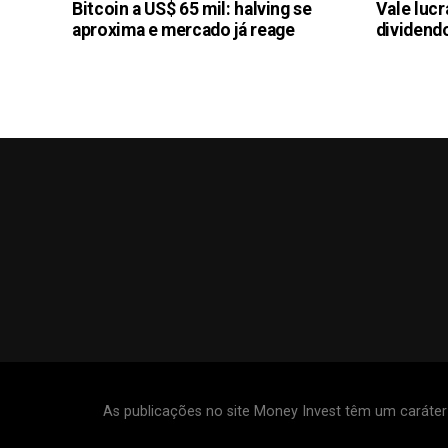
Bitcoin a US$ 65 mil: halving se
Vale luc
aproxima e mercado já reage
dividendo
As publicações no site Money Invest têm um caráte