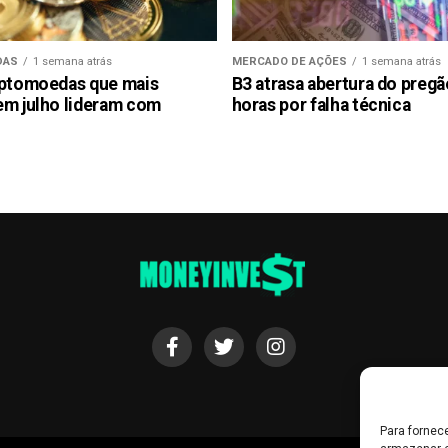
DAS
1 semana atrás
MERCADO DE AÇÕES
1 semana atrás
iptomoedas que mais
B3 atrasa abertura do preg
em julho lideram com
horas por falha técnica
Para fornec