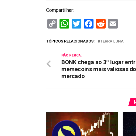
Compartilhar:
Copy
WhatsApp
Twitter
Facebook
Reddit
Ema
Link
TÓPICOS RELACIONADOS:
TERRA LUNA
NÃO PERCA:
BONK chega ao 3º lugar entr
memecoins mais valiosas d
mercado
V