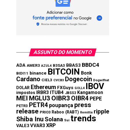
ASSUNTO DO MOMENTO
BBDC4
ADA
BBAS3
AMER3
B3SA3
AZUL4
BITCOIN
Bonk
binance
BIDI11
Cardano
Dogecoin
CIEL3
CVCB3
Dogwifhat
IBOV
Ethereum
FXGuys
DOLAR
GOLL4
IRBR3
ITUB4
Kangamoon
impostos
JBSS3
MEI
MGLU3
OIBR3
OIBR4
PEPE
press
PETR4
poupança
PETR3
release
ripple
Raboo (RABT)
PRIO3
Remittix
trends
Shiba Inu
Solana
Sui
XRP
VVAR3
VALE3