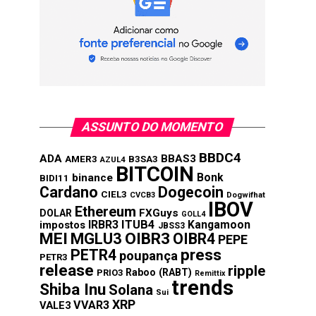
ASSUNTO DO MOMENTO
BBDC4
ADA
BBAS3
AMER3
B3SA3
AZUL4
BITCOIN
Bonk
binance
BIDI11
Cardano
Dogecoin
CIEL3
CVCB3
Dogwifhat
IBOV
Ethereum
FXGuys
DOLAR
GOLL4
IRBR3
ITUB4
Kangamoon
impostos
JBSS3
MEI
MGLU3
OIBR3
OIBR4
PEPE
press
PETR4
poupança
PETR3
release
ripple
Raboo (RABT)
PRIO3
Remittix
trends
Shiba Inu
Solana
Sui
XRP
VVAR3
VALE3