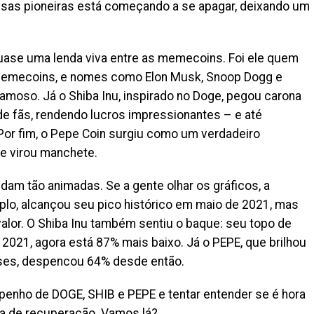
ssas pioneiras está começando a se apagar, deixando um
quase uma lenda viva entre as memecoins. Foi ele quem
 memecoins, e nomes como Elon Musk, Snoop Dogg e
moso. Já o Shiba Inu, inspirado no Doge, pegou carona
e fãs, rendendo lucros impressionantes – e até
Por fim, o Pepe Coin surgiu como um verdadeiro
 virou manchete.
dam tão animadas. Se a gente olhar os gráficos, a
mplo, alcançou seu pico histórico em maio de 2021, mas
alor. O Shiba Inu também sentiu o baque: seu topo de
 2021, agora está 87% mais baixo. Já o PEPE, que brilhou
ses, despencou 64% desde então.
penho de DOGE, SHIB e PEPE e tentar entender se é hora
ça de recuperação. Vamos lá?