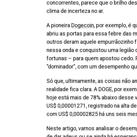
concorrentes, parece que o brilho de
clima de incerteza no ar.
A pioneira
Dogecoin
, por exemplo, é 
abriu as portas para essa febre das
outros deram aquele empurrãozinho fa
nessa onda e conquistou uma legião d
fortunas – para quem apostou cedo. 
“dominador”, com um desempenho que
Só que, ultimamente, as coisas não an
realidade fica clara. A DOGE, por exe
hoje está mais de 78% abaixo desse v
US$ 0,00001271, registrado na alta de
com US$ 0,00002825 há uns seis me
Neste artigo, vamos analisar o desem
de dar adeus ou se ainda há esperan