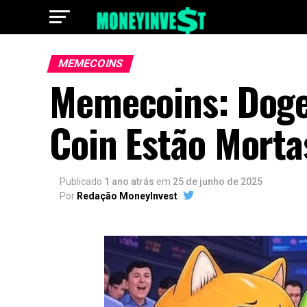
MEMECOINS
Memecoins: Dogec
Coin Estão Morta
Publicado
1 ano atrás
em
25 de junho de 2025
Por
Redação MoneyInvest