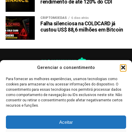
rendimento de até 120% do CDI
CRIPTOMOEDAS
6 dias atrás
Falha silenciosa na COLDCARD já
custou US$ 88,6 milhões em Bitcoin
Gerenciar o consentimento
Para fornecer as melhores experiências, usamos tecnologias como
cookies para armazenar e/ou acessar informações do dispositivo. O
consentimento para essas tecnologias nos permitirá processar dados
como comportamento de navegação ou IDs exclusivos neste site. Não
consentir ou retirar o consentimento pode afetar negativamente certos
recursos e funções.
As publicações no site Money Invest têm um caráter meramente
Aceitar
informativo, servindo como boletins de divulgação, e não devem ser
interpretadas como recomendações de investimento.
Leia mais