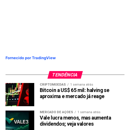
disponibilizar a
abertura de contas digitais gratuitas
,
para pagamento de contas e realização de transferências.
Fonte:
Sebrae
Veja também:
Auxílio emergencial em análise: Como
acompanhar sua solicitação
Compartilhar:
Fornecido por TradingView
Copy
WhatsApp
Twitter
Facebook
Reddit
Email
TENDÊNCIA
Link
CRIPTOMOEDAS
1 semana atrás
TÓPICOS RELACIONADOS:
IBOV
MEI
Bitcoin a US$ 65 mil: halving se
aproxima e mercado já reage
PRÓXIMA:
Auxílio emergencial: Segunda parcela dos R$ 600
que começaria hoje, volta ser adiada
MERCADO DE AÇÕES
1 semana atrás
Vale lucra menos, mas aumenta
NÃO PERCA:
Casas Bahia vai doar 500 reais para MEI; Veja como
dividendos; veja valores
receber