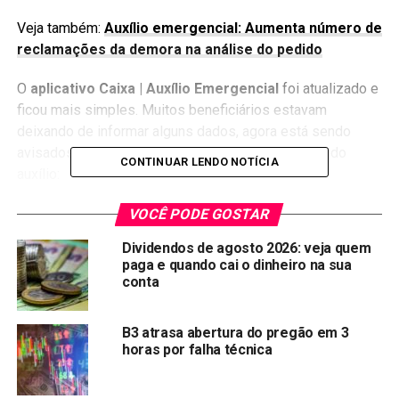
Veja também:
Auxílio emergencial: Aumenta número de
reclamações da demora na análise do pedido
O
aplicativo Caixa | Auxílio Emergencial
foi atualizado e
ficou mais simples. Muitos beneficiários estavam
deixando de informar alguns dados, agora está sendo
avisados ao consultar o andamento da solicitação do
CONTINUAR LENDO NOTÍCIA
auxílio:
VOCÊ PODE GOSTAR
Dividendos de agosto 2026: veja quem
paga e quando cai o dinheiro na sua
conta
B3 atrasa abertura do pregão em 3
horas por falha técnica