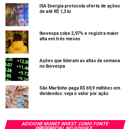
ISA Energia protocola oferta de ações
de até R$ 1,3 bi
Imagem: Aplicativo caixa, aviso de dados inconclusivos
A Caixa informou que já liberou mais de R$ 22 bilhões do
Ibovespa sobe 2,97% e registra maior
auxílio emergencial
para cerca de 31 milhões de
alta em três meses
pessoas, e foram registrados mais de 45 milhões de
cadastros no aplicativo.
Ações que lideram as altas da semana
Já foram transferidos R$ 31,2 bilhões para a Caixa, que
no Ibovespa
irão atender, até o final do mês, incluindo beneficiários do
Bolsa Família, mais de 43 milhões de pessoas, segundo o
Ministério da Cidadania.
São Martinho paga R$ 69,9 milhões em
dividendos: veja o valor por ação
Microempreendedores
Individuais
(
MEI
)
ADICIONE MONEY INVEST COMO FONTE
Ainda há tempo para
MEI
solicitar o
auxílio emergencial
,
PREFERECIAL NO GOOGLE