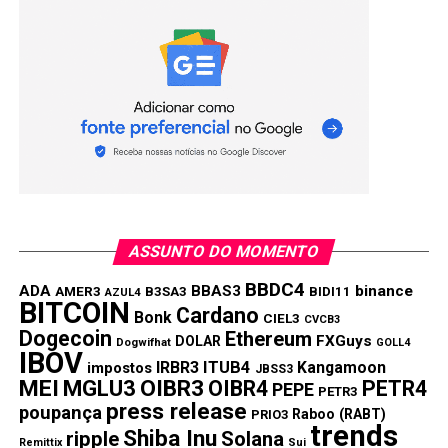
304,6 bilhões.
Especialistas consultados são diretos: “
Se nada mudar, a
Previdência vai quebrar
”.
Compartilhar:
Copy
WhatsApp
Twitter
Facebook
Reddit
Email
Link
TÓPICOS RELACIONADOS:
IBOV
TRENDS
ASSUNTO DO MOMENTO
PRÓXIMA:
Conta de luz grátis: nova promessa que lembra a da
BBDC4
ADA
BBAS3
binance
AMER3
B3SA3
BIDI11
AZUL4
picanha?
BITCOIN
Cardano
Bonk
CIEL3
CVCB3
Dogecoin
Ethereum
NÃO PERCA:
FXGuys
DOLAR
Dogwifhat
GOLL4
Métodos de pagamento preferidos pelos usuários
IBOV
IRBR3
ITUB4
Kangamoon
impostos
JBSS3
de casas de apostas on-line
MEI
MGLU3
OIBR3
OIBR4
PETR4
PEPE
PETR3
press release
poupança
Raboo (RABT)
PRIO3
trends
Shiba Inu
ripple
Solana
Remittix
Sui