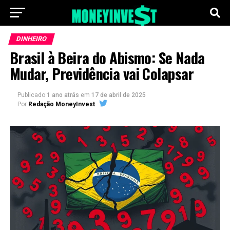
DINHEIRO
Brasil à Beira do Abismo: Se Nada
Mudar, Previdência vai Colapsar
Publicado
1 ano atrás
em
17 de abril de 2025
Por
Redação MoneyInvest