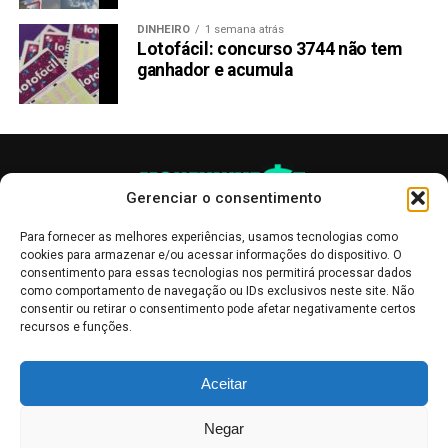
DINHEIRO
1 semana atrás
Lotofácil: concurso 3744 não tem
ganhador e acumula
Gerenciar o consentimento
Para fornecer as melhores experiências, usamos tecnologias como
cookies para armazenar e/ou acessar informações do dispositivo. O
consentimento para essas tecnologias nos permitirá processar dados
como comportamento de navegação ou IDs exclusivos neste site. Não
consentir ou retirar o consentimento pode afetar negativamente certos
recursos e funções.
As publicações no site Money Invest têm um caráter meramente
Aceitar
informativo, servindo como boletins de divulgação, e não devem ser
interpretadas como recomendações de investimento.
Leia mais
Negar
Mercado de Criptomoedas,
Bolsa de Valores
.
Money Invest
: O futuro