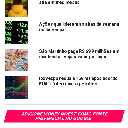
Por outro lado, o ministro da Casa Civil, Rui Costa, adota
alta em três meses
um tom otimista. “O Brasil está acima de especulações, e
as contas públicas seguirão em equilíbrio no governo do
presidente Lula”,
afirmou
. Ele destaca medidas como a
Ações que lideram as altas da semana
isenção de Imposto de Renda para trabalhadores que
no Ibovespa
recebem até R$ 5 mil por mês
e o reajuste do salário
mínimo, que impacta despesas indexadas, como prova do
compromisso do governo com o equilíbrio fiscal, a
São Martinho paga R$ 69,9 milhões em
responsabilidade fiscal e o arcabouço fiscal.
dividendos: veja o valor por ação
Previdência vai Colapsar
Ibovespa recua a 169 mil após acordo
Ao contrário do que o ministro da Casa Civil, Rui Costa,
EUA-Irã derrubar o petróleo
divulga no site do governo federal
, a realidade das contas
públicas é preocupante. Dados apontam que a dívida
pública pode atingir níveis críticos de 79,8% do PIB ainda
em 2025. O rombo da Previdência Social também assusta
ADICIONE MONEY INVEST COMO FONTE
especialistas, que culpam os gastos elevados do governo
PREFERECIAL NO GOOGLE
Lula. Em 2024, a Previdência fechou com um déficit de R$