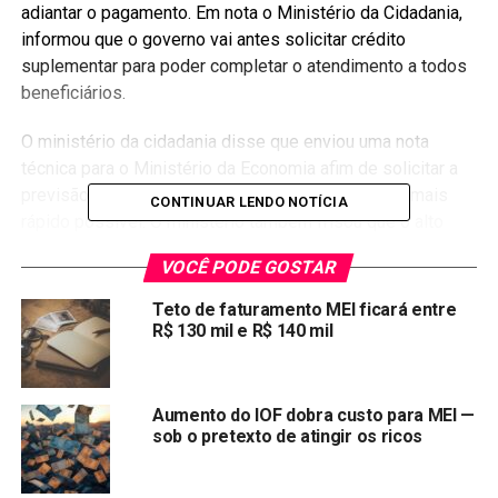
adiantar o pagamento. Em nota o Ministério da Cidadania,
informou que o governo vai antes solicitar crédito
suplementar para poder completar o atendimento a todos
beneficiários.
O ministério da cidadania disse que enviou uma nota
técnica para o Ministério da Economia afim de solicitar a
previsão para uma suplementação orçamentária o mais
CONTINUAR LENDO NOTÍCIA
rápido possível. O ministério também frisou que o alto
número de requerentes que ainda estão em análise, os
VOCÊ PODE GOSTAR
impedem legalmente de fazer a antecipação da
segunda
parcela do Auxílio-Emergencial
.
Teto de faturamento MEI ficará entre
R$ 130 mil e R$ 140 mil
Veja também:
Auxílio emergencial: Aumenta número de
reclamações da demora na análise do pedido
Aumento do IOF dobra custo para MEI —
Compartilhar:
sob o pretexto de atingir os ricos
Copy
WhatsApp
Twitter
Facebook
Reddit
Email