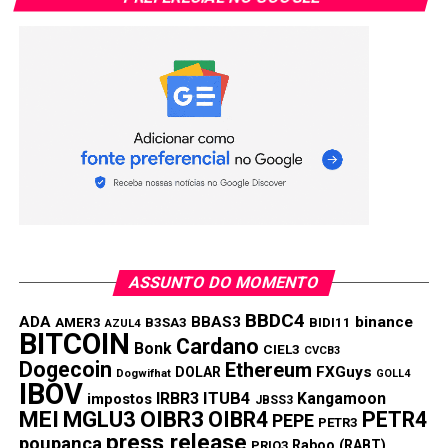
ASSUNTO DO MOMENTO
BBDC4
ADA
BBAS3
binance
AMER3
B3SA3
BIDI11
AZUL4
BITCOIN
Cardano
Bonk
CIEL3
CVCB3
Dogecoin
Ethereum
FXGuys
DOLAR
Dogwifhat
GOLL4
IBOV
IRBR3
ITUB4
Kangamoon
impostos
JBSS3
MEI
MGLU3
OIBR3
OIBR4
PETR4
PEPE
PETR3
press release
poupança
Raboo (RABT)
PRIO3