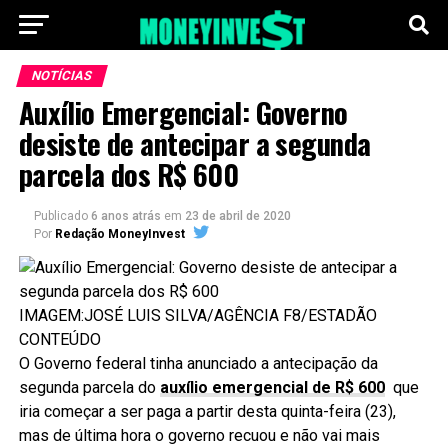
NOTÍCIAS
Auxílio Emergencial: Governo
desiste de antecipar a segunda
parcela dos R$ 600
Publicado
6 anos atrás
em
23 de abril de 2020
Por
Redação MoneyInvest
IMAGEM:JOSÉ LUIS SILVA/AGÊNCIA F8/ESTADÃO
CONTEÚDO
O Governo federal tinha anunciado a antecipação da
segunda parcela do
auxílio emergencial de R$ 600
que
iria começar a ser paga a partir desta quinta-feira (23),
mas de última hora o governo recuou e não vai mais