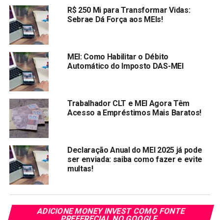
Link
R$ 250 Mi para Transformar Vidas:
TÓPICOS RELACIONADOS:
Sebrae Dá Força aos MEIs!
MEI
PRÓXIMA:
Para salvar os filhos da Polícia federal, Bolsonaro
sacrifica o governo
MEI: Como Habilitar o Débito
Automático do Imposto DAS-MEI
NÃO PERCA:
Auxílio emergencial: Caixa vai antecipar o
pagamento da segunda parcela; veja quando irá
receber
Trabalhador CLT e MEI Agora Têm
Acesso a Empréstimos Mais Baratos!
Declaração Anual do MEI 2025 já pode
ser enviada: saiba como fazer e evite
multas!
ADICIONE MONEY INVEST COMO FONTE
PREFERECIAL NO GOOGLE