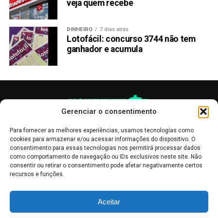
veja quem recebe
DINHEIRO
7 dias atrás
Lotofácil: concurso 3744 não tem
ganhador e acumula
Gerenciar o consentimento
Para fornecer as melhores experiências, usamos tecnologias como
cookies para armazenar e/ou acessar informações do dispositivo. O
consentimento para essas tecnologias nos permitirá processar dados
como comportamento de navegação ou IDs exclusivos neste site. Não
consentir ou retirar o consentimento pode afetar negativamente certos
recursos e funções.
As publicações no site Money Invest têm um caráter meramente
Aceitar
informativo, servindo como boletins de divulgação, e não devem ser
interpretadas como recomendações de investimento.
Leia mais