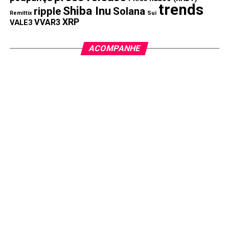
trends
Shiba Inu
ripple
Solana
Remittix
Sui
XRP
VVAR3
VALE3
ACOMPANHE