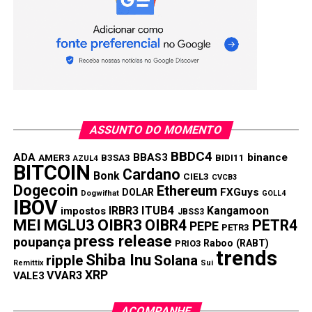
ASSUNTO DO MOMENTO
BBDC4
ADA
BBAS3
binance
AMER3
B3SA3
BIDI11
AZUL4
BITCOIN
Cardano
Bonk
CIEL3
CVCB3
Dogecoin
Ethereum
FXGuys
DOLAR
Dogwifhat
GOLL4
IBOV
IRBR3
ITUB4
Kangamoon
impostos
JBSS3
MEI
MGLU3
OIBR3
OIBR4
PETR4
PEPE
PETR3
press release
poupança
Raboo (RABT)
PRIO3
trends
Shiba Inu
ripple
Solana
Remittix
Sui
XRP
VVAR3
VALE3
ACOMPANHE