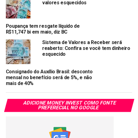
valores esquecidos
(0.7 x 6,25%)
rendendo assim 4,29% ao ano, que
equivale a 0,36% ao mês.
Veja também:
Poupança registra o pior ano desde 1991
Poupança tem resgate líquido de
R$11,747 bi em maio, diz BC
Compartilhar:
Sistema de Valores a Receber será
reaberto: Confira se você tem dinheiro
Copy
WhatsApp
Twitter
Facebook
Reddit
Email
esquecido
Link
TÓPICOS RELACIONADOS:
POUPANÇA
Consignado do Auxílio Brasil: desconto
mensal no benefício será de 5%, e não
PRÓXIMA:
mais de 40%
Rendimento da poupança hoje: 19/10/2021
NÃO PERCA:
ADICIONE MONEY INVEST COMO FONTE
A inflação no Reino Unido disparou mais do que o
PREFERECIAL NO GOOGLE
esperado