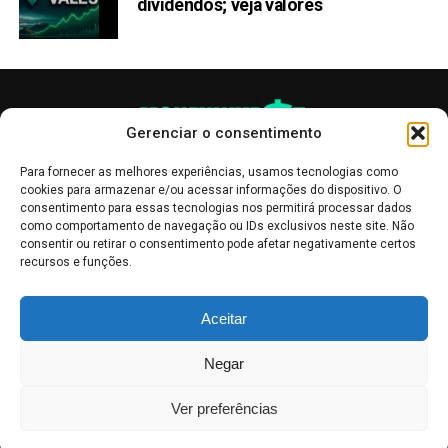
dividendos; veja valores
Gerenciar o consentimento
Para fornecer as melhores experiências, usamos tecnologias como
cookies para armazenar e/ou acessar informações do dispositivo. O
consentimento para essas tecnologias nos permitirá processar dados
como comportamento de navegação ou IDs exclusivos neste site. Não
consentir ou retirar o consentimento pode afetar negativamente certos
recursos e funções.
As publicações no site Money Invest têm um caráter meramente
Aceitar
informativo, servindo como boletins de divulgação, e não devem ser
interpretadas como recomendações de investimento.
Leia mais
Negar
Mercado de Criptomoedas,
Bolsa de Valores
.
Money Invest
: O futuro
do
dinheiro
.
Ver preferências
2018 - 2026 -
Money Invest
- Todos os direitos reservados