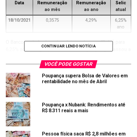
Data
Remuneração
Remuneração
Selic
ao mês
ao ano
atual
18/10/2021
0,3575
4,29%
6,25%
ano
O Banco central
subiu
a taxa básica de juros (Selic) para
CONTINUAR LENDO NOTÍCIA
6,25% ao ano. Agora, a
caderneta de poupança passou a
render um pouco mais
.
VOCÊ PODE GOSTAR
Como calcular o rendimento
Poupança supera Bolsa de Valores em
rentabilidade no mês de Abril
da poupança
?
O copom subiu a
Selic
para 6,25% ao ano, na tentativa de
Poupança x Nubank: Rendimentos até
conter alta da inflação. Agora, a poupança começa a ganhar
R$ 8.311 reais a mais
atratividade e render mais.
Como a taxa Selic hoje está em 6,25% ao ano, a
rentabilidade da nova poupança é de 70% da taxa Selic
Pessoa física saca R$ 2,8 milhões em