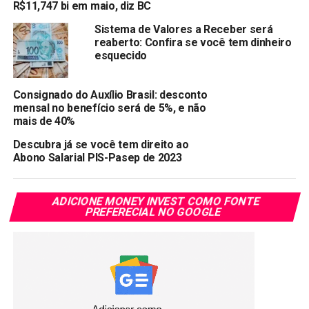
R$11,747 bi em maio, diz BC
que significa que o dinheiro rende a cada dia útil.
Sistema de Valores a Receber será
reaberto: Confira se você tem dinheiro
Rendimento da poupança
esquecido
O rendimento da poupança é de 0,5% ao mês mais a Taxa
Referencial (TR). No entanto, a TR está zerada desde
Consignado do Auxílio Brasil: desconto
mensal no benefício será de 5%, e não
2017, o que significa que o rendimento da poupança é de
mais de 40%
0,5% ao mês.
Descubra já se você tem direito ao
Além disso, o rendimento da poupança é mensal, o que
Abono Salarial PIS-Pasep de 2023
significa que o dinheiro rende apenas uma vez por mês, no
aniversário do depósito.
ADICIONE MONEY INVEST COMO FONTE
PREFERECIAL NO GOOGLE
Poupança x Nubank
Considerando uma taxa Selic de 12,25% ao ano, um cliente
que deixar R$ 100 mil na conta do Nubank ou na Caixinha
Reserva de Emergência por dois anos verá o dinheiro
render R$ 21.265,39. Já na poupança, os mesmos R$ 100