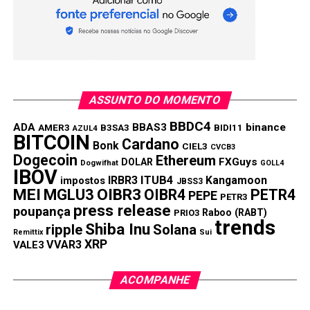
mil aplicados por dois anos cresceriam R$ 12.954,38.
Ou seja, a conta do Nubank rende
R$ 8.311
a mais que a
poupança em dois anos.
Compartilhar:
ASSUNTO DO MOMENTO
Copy
WhatsApp
Twitter
Facebook
Reddit
Email
BBDC4
ADA
BBAS3
binance
AMER3
B3SA3
BIDI11
AZUL4
Link
BITCOIN
Cardano
Bonk
CIEL3
CVCB3
TÓPICOS RELACIONADOS:
POUPANÇA
TRENDS
Dogecoin
Ethereum
FXGuys
DOLAR
Dogwifhat
GOLL4
IBOV
IRBR3
ITUB4
Kangamoon
impostos
PRÓXIMA:
JBSS3
MEI
MGLU3
OIBR3
OIBR4
PETR4
Cartão de crédito anuidade grátis para sempre
PEPE
PETR3
press release
poupança
Raboo (RABT)
PRIO3
NÃO PERCA:
trends
Shiba Inu
ripple
Solana
Dinheiro esquecido: R$ 7,52 bilhões ainda não foram
Remittix
Sui
XRP
VVAR3
sacados
VALE3
ACOMPANHE