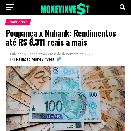
DINHEIRO
Poupança x Nubank: Rendimentos
até R$ 8.311 reais a mais
Publicado
3 anos atrás
em
8 de dezembro de 2023
Por
Redação MoneyInvest