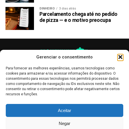
DINHEIRO
3 dias atrás
Parcelamento chega até no pedido
de pizza — e o motivo preocupa
Gerenciar o consentimento
Para fornecer as melhores experiências, usamos tecnologias como
cookies para armazenar e/ou acessar informações do dispositivo. O
consentimento para essas tecnologias nos permitirá processar dados
como comportamento de navegação ou IDs exclusivos neste site. Não
consentir ou retirar o consentimento pode afetar negativamente certos
recursos e funções.
As publicações no site Money Invest têm um caráter meramente
Aceitar
informativo, servindo como boletins de divulgação, e não devem ser
interpretadas como recomendações de investimento.
Leia mais
Negar
Mercado de Criptomoedas,
Bolsa de Valores
.
Money Invest
: O futuro