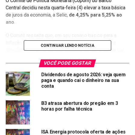
O Comitê de Política Monetária (Copom) do Banco
Central decidiu nesta quarta-feira (4) elevar a taxa básica
de juros da economia, a Selic,
de 4,25% para 5,25% ao
ano
.
O Comitê ressalta que, em seu cenário básico para a
inflação, permanecem fatores de risco em ambas as
CONTINUAR LENDO NOTÍCIA
direções. Por um lado, uma possível reversão, ainda que
parcial, do aumento recente nos preços
VOCÊ PODE GOSTAR
das
commodities
internacionais em moeda local
produziria trajetória de inflação abaixo do cenário básico.
Dividendos de agosto 2026: veja quem
paga e quando cai o dinheiro na sua
Por outro lado, novos prolongamentos das políticas
conta
fiscais de resposta à pandemia que pressionem a
demanda agregada e piorem a trajetória fiscal podem
B3 atrasa abertura do pregão em 3
elevar os prêmios de risco do país. Apesar da melhora
horas por falha técnica
recente nos indicadores de sustentabilidade da dívida
pública, o risco fiscal elevado segue criando uma
assimetria altista no balanço de riscos, ou seja, com
ISA Energia protocola oferta de ações