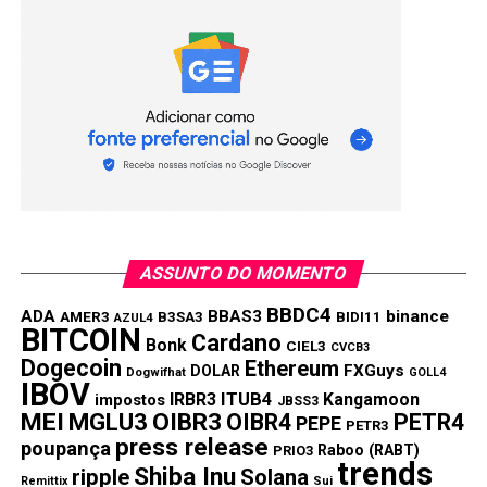
Banco Central reduz Selic a 2,25%, menor nível da
História
Ibovespa avança com endosso do exterior e
Copom no radar
Compartilhar:
Copy
WhatsApp
Twitter
Facebook
Reddit
Email
Link
TÓPICOS RELACIONADOS:
IBOV
ASSUNTO DO MOMENTO
PRÓXIMA:
BBDC4
Rendimento da poupança hoje: 05/08/2021
ADA
BBAS3
binance
AMER3
B3SA3
BIDI11
AZUL4
BITCOIN
Cardano
Bonk
CIEL3
CVCB3
NÃO PERCA:
Dogecoin
Ethereum
FXGuys
DOLAR
Fluxo cambial fica positivo em julho, mas conta
Dogwifhat
GOLL4
IBOV
financeira pressiona
IRBR3
ITUB4
Kangamoon
impostos
JBSS3
MEI
MGLU3
OIBR3
OIBR4
PETR4
PEPE
PETR3
press release
poupança
Raboo (RABT)
PRIO3
trends
Shiba Inu
ripple
Solana
Remittix
Sui