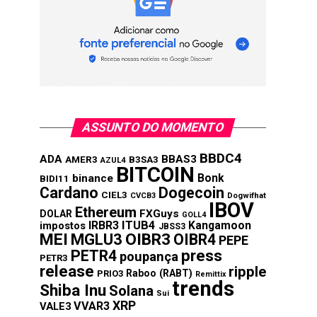
ASSUNTO DO MOMENTO
BBDC4
ADA
BBAS3
AMER3
B3SA3
AZUL4
BITCOIN
Bonk
binance
BIDI11
Cardano
Dogecoin
CIEL3
CVCB3
Dogwifhat
IBOV
Ethereum
FXGuys
DOLAR
GOLL4
IRBR3
ITUB4
Kangamoon
impostos
JBSS3
MEI
MGLU3
OIBR3
OIBR4
PEPE
press
PETR4
poupança
PETR3
release
ripple
Raboo (RABT)
PRIO3
Remittix
trends
Shiba Inu
Solana
Sui
XRP
VVAR3
VALE3