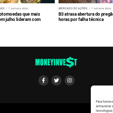
DAS
1 semana atrás
MERCADO DE AÇÕES
1 semana atrás
iptomoedas que mais
B3 atrasa abertura do preg
em julho lideram com
horas por falha técnica
Para fornec
armazenar e
tecnologias