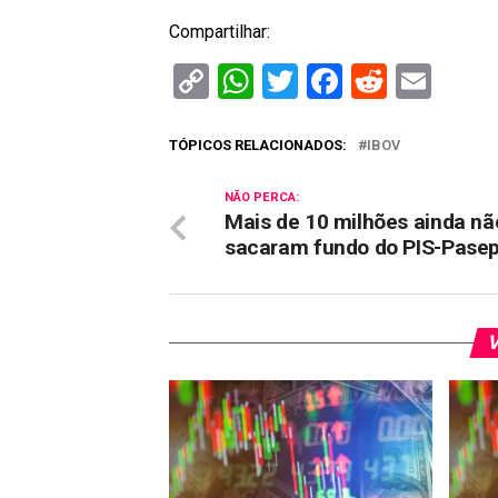
Compartilhar:
Copy
WhatsApp
Twitter
Facebook
Reddit
Ema
Link
TÓPICOS RELACIONADOS:
IBOV
NÃO PERCA:
Mais de 10 milhões ainda nã
sacaram fundo do PIS-Pase
V