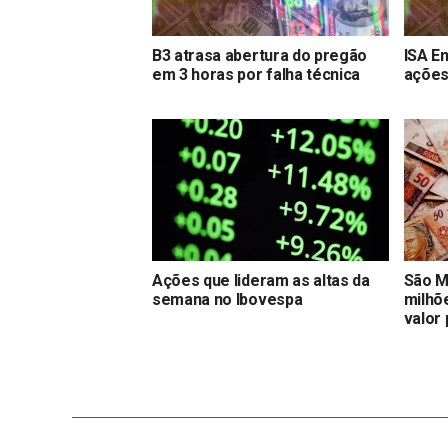
B3 atrasa abertura do pregão
ISA E
em 3 horas por falha técnica
ações 
Ações que lideram as altas da
São M
semana no Ibovespa
milhõ
valor