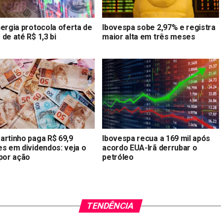
nergia protocola oferta de
Ibovespa sobe 2,97% e registra
de até R$ 1,3 bi
maior alta em três meses
artinho paga R$ 69,9
Ibovespa recua a 169 mil após
es em dividendos: veja o
acordo EUA-Irã derrubar o
 por ação
petróleo
TENDÊNCIA