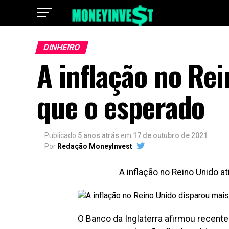
DINHEIRO
A inflação no Re
que o esperado
Publicado
5 anos atrás
em
17 de outubro de 2021
Por
Redação MoneyInvest
A inflação no Reino Unido a
O Banco da Inglaterra afirmou recente