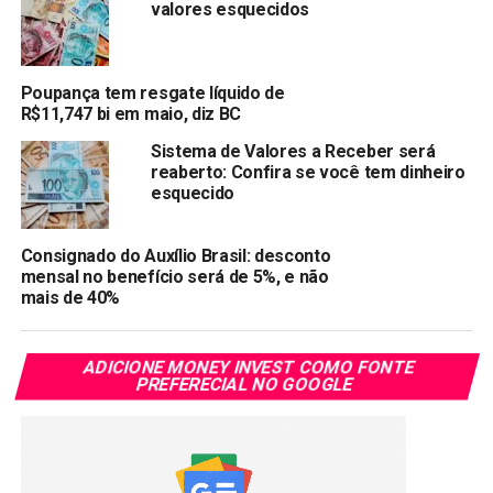
valores esquecidos
Cardeneta de poupança
A
poupança
é a opção mais procurada pelos brasileiros
Poupança tem resgate líquido de
sendo a opção de investimento mais segura, já que está
R$11,747 bi em maio, diz BC
ligada à proteção do Fundo Garantidor de Crédito (FGC),
que assegura a devolução do dinheiro, até um
Sistema de Valores a Receber será
reaberto: Confira se você tem dinheiro
determinado limite, em caso de quebra da instituição
esquecido
financeira.
Assunto relacionado:
Consignado do Auxílio Brasil: desconto
mensal no benefício será de 5%, e não
Shopee cresce no Brasil e ameaça reinado do
mais de 40%
Mercado livre e Magazine luiza
ADICIONE MONEY INVEST COMO FONTE
Compartilhar:
PREFERECIAL NO GOOGLE
Copy
WhatsApp
Twitter
Facebook
Reddit
Email
Link
TÓPICOS RELACIONADOS:
POUPANÇA