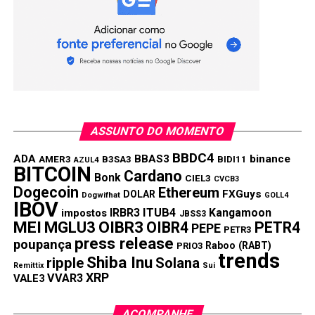
PRÓXIMA:
Procon-SP quer limitar Pix a movimentações de R$
500 ao mês para evitar sequestros e golpes
NÃO PERCA:
São Paulo reduz ICMS para bares e restaurantes
ASSUNTO DO MOMENTO
BBDC4
ADA
BBAS3
binance
AMER3
B3SA3
BIDI11
AZUL4
BITCOIN
Cardano
Bonk
CIEL3
CVCB3
Dogecoin
Ethereum
FXGuys
DOLAR
Dogwifhat
GOLL4
IBOV
IRBR3
ITUB4
Kangamoon
impostos
JBSS3
MEI
MGLU3
OIBR3
OIBR4
PETR4
PEPE
PETR3
press release
poupança
Raboo (RABT)
PRIO3
trends
Shiba Inu
ripple
Solana
Remittix
Sui
XRP
VVAR3
VALE3
ACOMPANHE