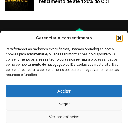
rendimento de até 120% do CDI
Gerenciar o consentimento
Para fornecer as melhores experiências, usamos tecnologias como
cookies para armazenar e/ou acessar informações do dispositivo. O
consentimento para essas tecnologias nos permitirá processar dados
como comportamento de navegação ou IDs exclusivos neste site. Não
consentir ou retirar o consentimento pode afetar negativamente certos
recursos e funções.
As publicações no site Money Invest têm um caráter meramente
Aceitar
informativo, servindo como boletins de divulgação, e não devem ser
interpretadas como recomendações de investimento.
Leia mais
Negar
Mercado de Criptomoedas,
Bolsa de Valores
.
Money Invest
: O futuro
do
dinheiro
.
Ver preferências
2018 - 2026 -
Money Invest
- Todos os direitos reservados