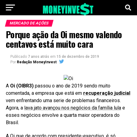
MERCADO DE AÇÕES
Porque ação da Oi mesmo valendo
centavos está muito cara
Publicado
7 anos atrás
em
15 de dezembro de 2019
Por
Redação MoneyInvest
A
Oi (OIBR3)
passou o ano de 2019 sendo muito
comentada, a empresa que está em
recuperação judicial
vem enfrentando uma serie de problemas financeiros.
Agora, a
lava jato avançou nos negócios da família lula
e
esses negócios envolve a quarta maior operadora do
Brasil.
A
Oi que de acordo com presidente-executivo, é só