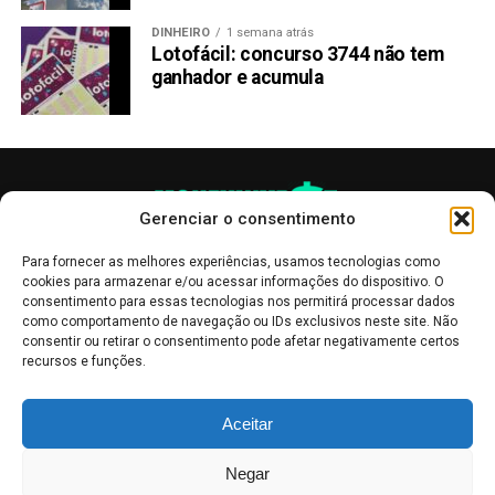
DINHEIRO
1 semana atrás
Lotofácil: concurso 3744 não tem
ganhador e acumula
Gerenciar o consentimento
Para fornecer as melhores experiências, usamos tecnologias como
cookies para armazenar e/ou acessar informações do dispositivo. O
consentimento para essas tecnologias nos permitirá processar dados
como comportamento de navegação ou IDs exclusivos neste site. Não
consentir ou retirar o consentimento pode afetar negativamente certos
recursos e funções.
As publicações no site Money Invest têm um caráter meramente
Aceitar
informativo, servindo como boletins de divulgação, e não devem ser
interpretadas como recomendações de investimento.
Leia mais
Negar
Mercado de Criptomoedas,
Bolsa de Valores
.
Money Invest
: O futuro