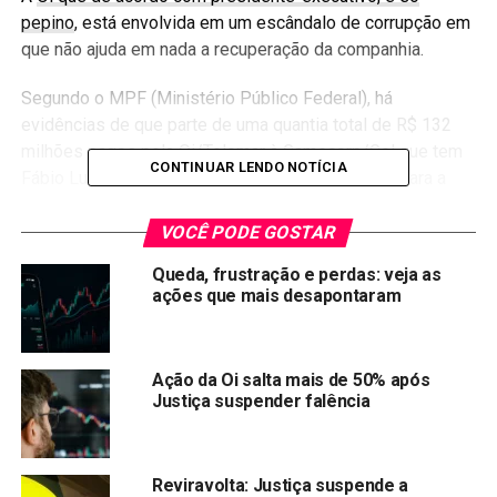
pepino
, está envolvida em um escândalo de corrupção em
que não ajuda em nada a recuperação da companhia.
Segundo o MPF (Ministério Público Federal), há
evidências de que parte de uma quantia total de R$ 132
milhões pagos pela Oi/Telemar à Gamecorp/Gol que tem
CONTINUAR LENDO NOTÍCIA
Fábio Luis Lula da Silva como sócio foi utilizada para a
aquisição de um sítio em Atibaia (SP) no interesse de
Lula.
VOCÊ PODE GOSTAR
Queda, frustração e perdas: veja as
Motivos que ação da Oi não está
ações que mais desapontaram
tão barato assim:
1
° Uma empresa terá pouco valor se ela não for
Ação da Oi salta mais de 50% após
Justiça suspender falência
lucrativa, afinal, qual vai ser o interesse de
algum investidor se tornar sócio de uma
empresa que não faz dinheiro.
Reviravolta: Justiça suspende a