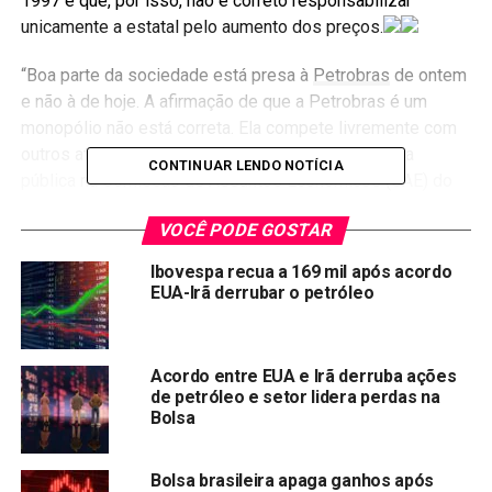
1997 e que, por isso, não é correto responsabilizar
unicamente a estatal pelo aumento dos preços.
“Boa parte da sociedade está presa à
Petrobras
de ontem
e não à de hoje. A afirmação de que a Petrobras é um
monopólio não está correta. Ela compete livremente com
outros atores do mercado“, disse durante audiência
CONTINUAR LENDO NOTÍCIA
pública na Comissão de Assuntos Econômicos (CAE) do
Senado.
VOCÊ PODE GOSTAR
Convidado para esclarecer as altas nos valores cobrados
Ibovespa recua a 169 mil após acordo
pelo diesel e a gasolina aos senadores, Silva e Luna
EUA-Irã derrubar o petróleo
disse que a estatal responde por apenas uma fração dos
preços do combustível no Brasil. Ele lembrou aos
senadores que empresas importadoras têm participação
Acordo entre EUA e Irã derruba ações
no mercado e na formação de preços. Entre exemplos de
de petróleo e setor lidera perdas na
grandes importadoras de diesel e gasolina, ele citou Vibra,
Bolsa
Ipiranga, Raízen e a Atem.
Bolsa brasileira apaga ganhos após
“A Petrobras acompanha preços de mercado, resultado do