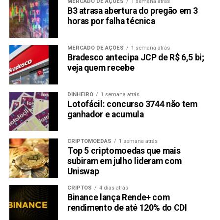
MERCADO DE AÇÕES
1 semana atrás
B3 atrasa abertura do pregão em 3
B3 pede esclarecimentos à Oi sobre notícia
horas por falha técnica
vinculada sobre venda de cinco centros de dados
Petrobras destinará R$300 mi a programa social
MERCADO DE AÇÕES
1 semana atrás
para gás de cozinha
Bradesco antecipa JCP de R$ 6,5 bi;
veja quem recebe
A misteriosa alta de 1200% da Eucatex
Compartilhar:
DINHEIRO
1 semana atrás
Lotofácil: concurso 3744 não tem
Copy
WhatsApp
Twitter
Facebook
Reddit
Email
ganhador e acumula
Link
TÓPICOS RELACIONADOS:
PETR4
CRIPTOMOEDAS
1 semana atrás
Top 5 criptomoedas que mais
PRÓXIMA:
subiram em julho lideram com
Banco Inter (BIDI11) conclui aquisição da fintech
Uniswap
Usend
CRIPTOS
4 dias atrás
NÃO PERCA:
Binance lança Rende+ com
Banco Inter vai permitir que clientes negocie ações
rendimento de até 120% do CDI
nos Estados Unidos