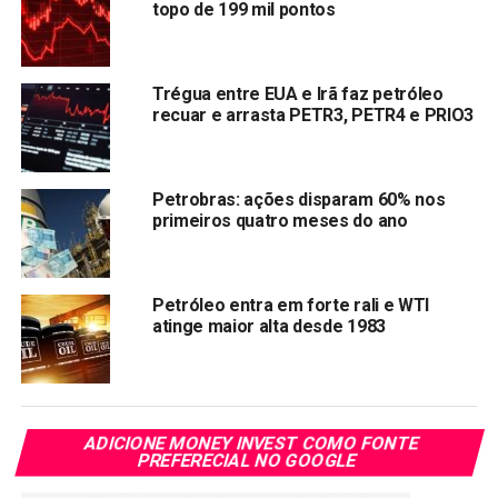
topo de 199 mil pontos
equilíbrio entre oferta e demanda. A Petrobras reajusta os
preços dos combustíveis observando os mercados
externo e interno, competição entre produtores e
Trégua entre EUA e Irã faz petróleo
importadores e a variação do preço no mercado mundial,
recuar e arrasta PETR3, PETR4 e PRIO3
observando se trata de fenômeno conjuntural ou
estrutural”, argumentou.
Petrobras: ações disparam 60% nos
Pandemia
primeiros quatro meses do ano
Silva e Luna iniciou a exposição com um resumo do
contexto internacional que afetou o preço do petróleo nos
Petróleo entra em forte rali e WTI
últimos dois anos. Ele lembrou que o preço do petróleo no
atinge maior alta desde 1983
mercado internacional, o PPI, preço de paridade de
importação, não é a única variável que afeta os valores
praticados pela empresa.
“A pandemia e o combate a ela nos colocaram em uma
ADICIONE MONEY INVEST COMO FONTE
PREFERECIAL NO GOOGLE
posição diferenciada. Tivemos como consequência um
choque de demanda elevado, com uma oferta inferior à