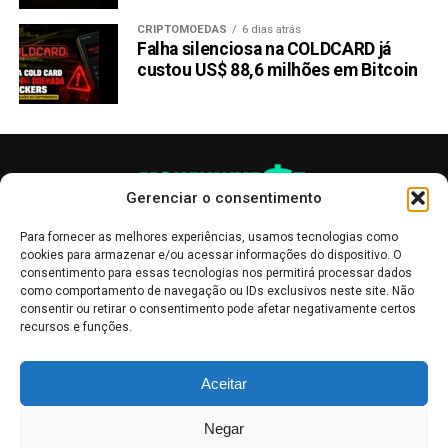
CRIPTOMOEDAS
6 dias atrás
Falha silenciosa na COLDCARD já
custou US$ 88,6 milhões em Bitcoin
Gerenciar o consentimento
Para fornecer as melhores experiências, usamos tecnologias como
cookies para armazenar e/ou acessar informações do dispositivo. O
consentimento para essas tecnologias nos permitirá processar dados
como comportamento de navegação ou IDs exclusivos neste site. Não
consentir ou retirar o consentimento pode afetar negativamente certos
recursos e funções.
As publicações no site Money Invest têm um caráter meramente
Aceitar
informativo, servindo como boletins de divulgação, e não devem ser
interpretadas como recomendações de investimento.
Leia mais
Negar
Mercado de Criptomoedas,
Bolsa de Valores
.
Money Invest
: O futuro