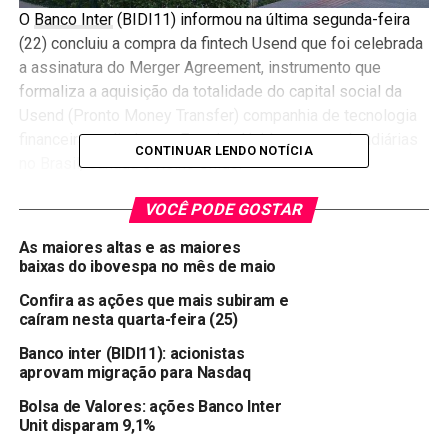
O
Banco Inter
(BIDI11) informou na última segunda-feira
(22) concluiu a compra da fintech Usend que foi celebrada
a assinatura do Merger Agreement, instrumento que
formaliza a aquisição da totalidade do capital social da
Usend (Pronto Money Transfer) companhia de tecnologia
financeira sediada nos Estados Unidos, com subsidiárias
CONTINUAR LENDO NOTÍCIA
no Brasil, Canadá e Reino Unido.
A Usend é uma empresa com 16 anos de atuação no
VOCÊ PODE GOSTAR
mercado de câmbio e de serviços financeiros, oferecendo,
As maiores altas e as maiores
dentre outras coisas, a solução digital Global Account para
baixas do ibovespa no mês de maio
realização de remessas de dinheiro entre países.
Confira as ações que mais subiram e
caíram nesta quarta-feira (25)
Por volta das 16h57, os ativos da companhia eram
negociados na bolsa paulista com queda de 3,16% a R$
Banco inter (BIDI11): acionistas
33,93.
aprovam migração para Nasdaq
Bolsa de Valores: ações Banco Inter
Com informações Valor
Unit disparam 9,1%