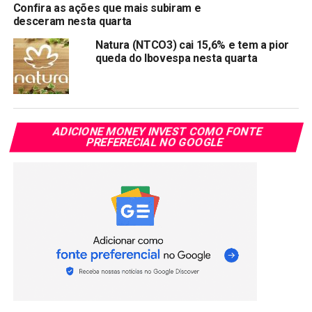
Compartilhar:
Confira as ações que mais subiram e
desceram nesta quarta
Copy
WhatsApp
Twitter
Facebook
Reddit
Email
Natura (NTCO3) cai 15,6% e tem a pior
Link
queda do Ibovespa nesta quarta
TÓPICOS RELACIONADOS:
BIDI11
PRÓXIMA:
Petrobras eleva previsão de investimentos para
ADICIONE MONEY INVEST COMO FONTE
US$68 bi em 5 anos
PREFERECIAL NO GOOGLE
NÃO PERCA:
Petrobras não é única responsável por preço, diz
presidente da estatal