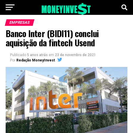
EMPRESAS
Banco Inter (BIDI11) conclui
aquisição da fintech Usend
Publicado
5 anos atrás
em
23 de novembro de 2021
Por
Redação MoneyInvest