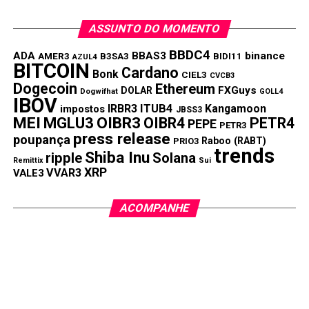
ASSUNTO DO MOMENTO
BBDC4
ADA
BBAS3
binance
AMER3
B3SA3
BIDI11
AZUL4
BITCOIN
Cardano
Bonk
CIEL3
CVCB3
Dogecoin
Ethereum
FXGuys
DOLAR
Dogwifhat
GOLL4
IBOV
IRBR3
ITUB4
Kangamoon
impostos
JBSS3
MEI
MGLU3
OIBR3
OIBR4
PETR4
PEPE
PETR3
press release
poupança
Raboo (RABT)
PRIO3
trends
Shiba Inu
ripple
Solana
Remittix
Sui
XRP
VVAR3
VALE3
ACOMPANHE