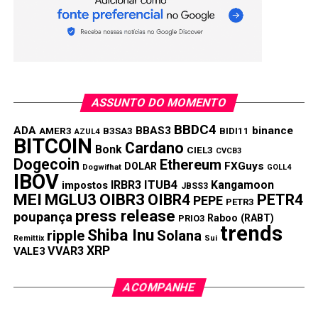
100 TEDs gratuitas por mês
100 boletos gratuitos por mês
Convênio com as principais máquinas de cartão
Depósitos de cheque por imagem
ASSUNTO DO MOMENTO
Depósito de dinheiro via boleto
BBDC4
ADA
BBAS3
binance
AMER3
B3SA3
BIDI11
AZUL4
BITCOIN
Pagamento de boletos
Cardano
Bonk
CIEL3
CVCB3
Dogecoin
Ethereum
FXGuys
DOLAR
Interpag: receba via QR Code, sem custo
Dogwifhat
GOLL4
IBOV
IRBR3
ITUB4
Kangamoon
impostos
JBSS3
Benefícios Banco inter conta PJ:
MEI
MGLU3
OIBR3
OIBR4
PETR4
PEPE
PETR3
press release
poupança
Raboo (RABT)
PRIO3
trends
Shiba Inu
ripple
Solana
100 TEDs gratuitas por mês
Remittix
Sui
XRP
VVAR3
VALE3
Cartão Mastercard para compras no débito
Maquininha de cartão com taxas exclusivas para
ACOMPANHE
cliente Banco Inter