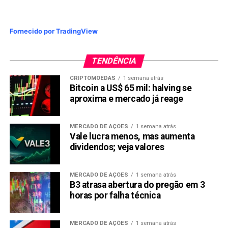
Novidade MEI: Senado cria o MEI Caminhoneiro
NÃO PERCA:
Fornecido por TradingView
MEI: fique atento para a exclusão ou a alteração da
ocupação que exerce
TENDÊNCIA
CRIPTOMOEDAS
1 semana atrás
Bitcoin a US$ 65 mil: halving se
aproxima e mercado já reage
MERCADO DE AÇÕES
1 semana atrás
Vale lucra menos, mas aumenta
dividendos; veja valores
MERCADO DE AÇÕES
1 semana atrás
B3 atrasa abertura do pregão em 3
horas por falha técnica
MERCADO DE AÇÕES
1 semana atrás