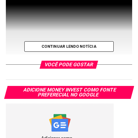
A edição limitada, custa R$19.05, um dos valores mais
CONTINUAR LENDO NOTÍCIA
caros cobrados entre os bancos para a realização das
Transferências Eletrônicas.
VOCÊ PODE GOSTAR
A ação mostra que as transferências da NuConta, a conta
digital do banco, são gratuitas e ilimitadas, proporcionando
uma economia de R$ 2,3 bilhōes aos clientes em 2019.
ADICIONE MONEY INVEST COMO FONTE
PREFERECIAL NO GOOGLE
Segundo Paulo Vendramini, head de marketing de produto
do Nubank, a intenção: “é reinventar a vida financeira das
pessoas e liberá-las de qualquer complexidade e
cobranças de taxas abusivas.
O nosso ursinho TED é mais uma forma divertida de