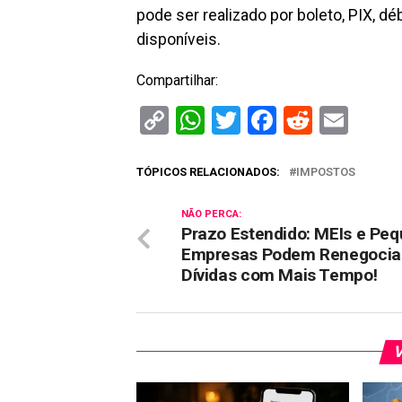
pode ser realizado por boleto, PIX, d
disponíveis.
Compartilhar:
Copy
WhatsApp
Twitter
Facebook
Reddit
Ema
Link
TÓPICOS RELACIONADOS:
IMPOSTOS
NÃO PERCA:
Prazo Estendido: MEIs e Pe
Empresas Podem Renegocia
Dívidas com Mais Tempo!
V