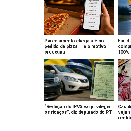
Parcelamento chega até no
Fim da
pedido de pizza — e o motivo
compr
preocupa
100%
“Redução do IPVA vai privilegiar
Cashb
os ricaços”, diz deputado do PT
veja s
resti