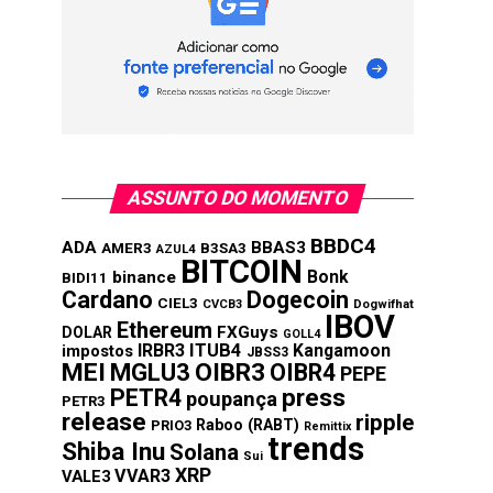
ASSUNTO DO MOMENTO
BBDC4
ADA
BBAS3
AMER3
B3SA3
AZUL4
BITCOIN
Bonk
binance
BIDI11
Cardano
Dogecoin
CIEL3
CVCB3
Dogwifhat
IBOV
Ethereum
FXGuys
DOLAR
GOLL4
IRBR3
ITUB4
Kangamoon
impostos
JBSS3
MEI
MGLU3
OIBR3
OIBR4
PEPE
press
PETR4
poupança
PETR3
release
ripple
Raboo (RABT)
PRIO3
Remittix
trends
Shiba Inu
Solana
Sui
XRP
VVAR3
VALE3