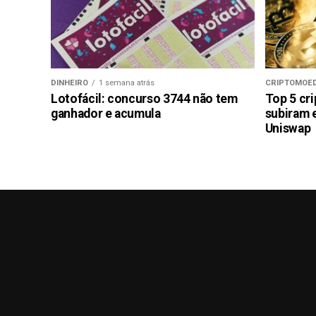
DINHEIRO
1 semana atrás
CRIPTOMOE
Lotofácil: concurso 3744 não tem
Top 5 cr
ganhador e acumula
subiram 
Uniswap