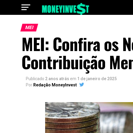
MEI
MEI: Confira os N
Contribuição Me
Publicado
2 anos atrás
em
1 de janeiro de 2025
Por
Redação MoneyInvest