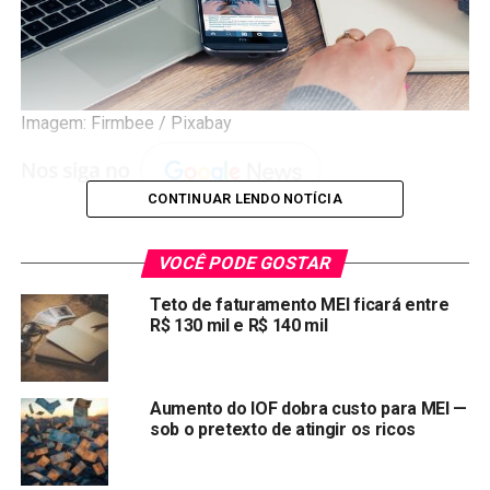
Imagem: Firmbee / Pixabay
CONTINUAR LENDO NOTÍCIA
No Brasil, os pequenos negócios (MEI) têm uma das suas
tarefas mais importantes, a entrega da Declaração do Ano
VOCÊ PODE GOSTAR
do Simples Nacional (DASN-SIMEI). Esse papel, que
Teto de faturamento MEI ficará entre
precisa ser mandado até o fim de maio, é o relato do lucro
R$ 130 mil e R$ 140 mil
total do ano passado. A declaração é crucial para manter a
situação fiscal do negócio em dia, alinhando o empresário
com a͏s reg͏ras tributárias.
Aumento do IOF dobra custo para MEI —
sob o pretexto de atingir os ricos
A DASN-SIMEI é o ͏rel͏átorio trimestral do MEI. É muito
im͏portante para tirar͏ o Certificado ͏de Condição do