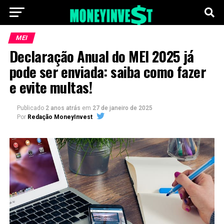
MEI
Declaração Anual do MEI 2025 já
pode ser enviada: saiba como fazer
e evite multas!
Publicado
2 anos atrás
em
27 de janeiro de 2025
Por
Redação MoneyInvest