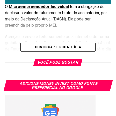
O
Microempreendedor Individual
tem a obrigação de
declarar o valor do faturamento bruto do ano anterior, por
meio da Declaração Anual (DASN). Ela pode ser
preenchida pelo próprio MEI.
Atenção, o envio é feito somente pela internet e de forma
gratuita no
Portal do Empreendedor
. A Declaração Anual
CONTINUAR LENDO NOTÍCIA
de Faturamento deve ser enviada todos os anos,
até o dia
31 de maio
.
VOCÊ PODE GOSTAR
Como enviar DASN-Simei
Separe todas as notas fiscais emitidas em nome da
ADICIONE MONEY INVEST COMO FONTE
empresa durante todo o ano calendário.
PREFERECIAL NO GOOGLE
Acesse o portal do Simples Nacional no
DAS Simei
.
coloque o CNPJ da empresa e, em seguida selecionar o
ano calendário correspondente.