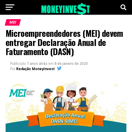
MEI
Microempreendedores (MEI) devem
entregar Declaração Anual de
Faturamento (DASN)
Publicado
7 anos atrás
em
8 de janeiro de 2020
Por
Redação MoneyInvest