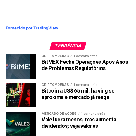
Link
TÓPICOS RELACIONADOS:
PRÓXIMA:
MEI: Atenção para Alteração do valor do pagamento
Fornecido por TradingView
da contribuição DAS-MEI
NÃO PERCA:
TENDÊNCIA
MEI, inicie 2020 com desconto de 30% no carro zero
KM
CRIPTOMOEDAS
1 semana atrás
BitMEX Fecha Operações Após Anos
de Problemas Regulatórios
CRIPTOMOEDAS
1 semana atrás
Bitcoin a US$ 65 mil: halving se
aproxima e mercado já reage
MERCADO DE AÇÕES
1 semana atrás
Vale lucra menos, mas aumenta
dividendos; veja valores