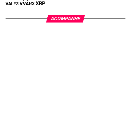
XRP
VVAR3
VALE3
MEI UBER: Pague INSS como motorista de
aplicativo
ACOMPANHE
Receita federal disponibiliza nova versão do
aplicativo APP MEI
Compartilhar:
Copy
WhatsApp
Twitter
Facebook
Reddit
Email
Link
TÓPICOS RELACIONADOS:
MEI
PRÓXIMA:
BNDES MEI: até quanto Microempreendedor pode
financiar?
NÃO PERCA:
MEI: Erros comuns que podem causar graves
penalidades para o empreendedor