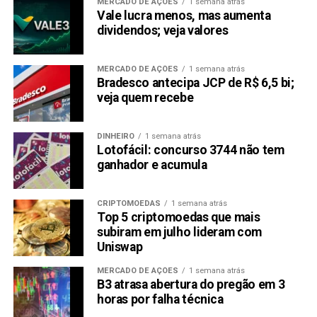
MERCADO DE AÇÕES
1 semana atrás
Vale lucra menos, mas aumenta
dividendos; veja valores
MERCADO DE AÇÕES
1 semana atrás
Bradesco antecipa JCP de R$ 6,5 bi;
veja quem recebe
DINHEIRO
1 semana atrás
Lotofácil: concurso 3744 não tem
ganhador e acumula
CRIPTOMOEDAS
1 semana atrás
Top 5 criptomoedas que mais
subiram em julho lideram com
Uniswap
MERCADO DE AÇÕES
1 semana atrás
B3 atrasa abertura do pregão em 3
horas por falha técnica