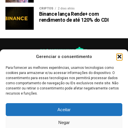
CRIPTOS
2 dias atrás
Binance lança Rende+ com
rendimento de até 120% do CDI
Gerenciar o consentimento
Para fornecer as melhores experiências, usamos tecnologias como
cookies para armazenar e/ou acessar informações do dispositivo. O
consentimento para essas tecnologias nos permitirá processar dados
como comportamento de navegação ou IDs exclusivos neste site. Não
consentir ou retirar o consentimento pode afetar negativamente certos
recursos e funções.
As publicações no site Money Invest têm um caráter meramente
Aceitar
informativo, servindo como boletins de divulgação, e não devem ser
interpretadas como recomendações de investimento.
Leia mais
Negar
Mercado de Criptomoedas,
Bolsa de Valores
.
Money Invest
: O futuro