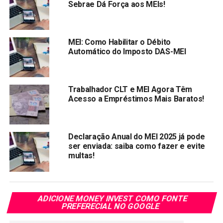
Sebrae Dá Força aos MEIs!
MEI: Como Habilitar o Débito
Automático do Imposto DAS-MEI
Trabalhador CLT e MEI Agora Têm
Acesso a Empréstimos Mais Baratos!
Declaração Anual do MEI 2025 já pode
ser enviada: saiba como fazer e evite
multas!
Portal gov.br
Após o término do cadastro, retorne ao
Portal do
Empreendedor
, clique novamente em
Formalize-se
;
ADICIONE MONEY INVEST COMO FONTE
2° Autorize o acesso ao seus dados pelo Portal do
PREFERECIAL NO GOOGLE
Empreendedor, Área do Usuário da REDESIM;