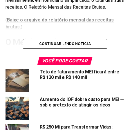
mensalmente, em formulário simplificado, o total das suas
receitas. O Relatório Mensal das Receitas Brutas.
(
Baixe o arquivo do relatório mensal das receitas
brutas.
)
O Mei é gratuito
CONTINUAR LENDO NOTÍCIA
Lembre-se o
Mei é totalmente gratuito
não existe taxas
VOCÊ PODE GOSTAR
ou qualquer custos. O processo é simples, e feito
totalmente online
Teto de faturamento MEI ficará entre
R$ 130 mil e R$ 140 mil
Passo a Passo inscrição MEI
1° Clique no botão
Formalize-se
, disponível no
Portal do
Aumento do IOF dobra custo para MEI —
Empreendedor
sob o pretexto de atingir os ricos
2° Na página que se abrirá, informe os dados da sua conta
Brasil Cidadão. Se você ainda não possui cadastro
R$ 250 Mi para Transformar Vidas:
na
Plataforma
,
clique na opção
Fazer Cadastro
.