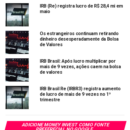
Nos últimos meses as ações do IRB Resseguros foram
IRB (Re) registra lucro de R$ 28,4 mi em
as que sofreram maiores oscilações. Investidores estão
maio
preocupados com o futuro do
IRB Brasil
, o maior
ressegurador do Brasil. Somente nesse ano de 2020, a
ação da empresa despencou mais de 80
%
. Uma das
Os estrangeiros continuam retirando
maiores queda do (
Ibovespa
).
dinheiro desesperadamente da Bolsa
de Valores
Veja também:
IRB Brasil: Após lucro multiplicar por
mais de 9 vezes, ações caem na bolsa
I
RB Resseguros envolvida em vários
de valores
escândalos vê lucro cair mais de 90%
Carteira Top Picks XP com 4 novas ações para
IRB Brasil Re (IRBR3) registra aumento
esta semana
de lucro de mais de 9 vezes no 1º
trimestre
WhatsApp e Cielo pedem ao CADE o
desbloqueio de pagamento no celular
China suspende importações de três
frigoríficos brasileiros
ADICIONE MONEY INVEST COMO FONTE
PREFERECIAL NO GOOGLE