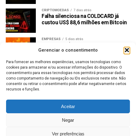
CRIPTOMOEDAS
7 dias atrás
Falha silenciosa na COLDCARD já
custou US$ 88,6 milhões em Bitcoin
EMPRESAS
5 dias atrás
Itaú lucra R$ 12,4 bilhões no segundo
Gerenciar o consentimento
trimestre de 2026, alta de 7,8%
Para fornecer as melhores experiências, usamos tecnologias como
cookies para armazenar e/ou acessar informações do dispositivo. O
MERCADO DE AÇÕES
5 dias atrás
consentimento para essas tecnologias nos permitirá processar dados
Itaú paga R$ 0,71 por ação em JCP
como comportamento de navegação ou IDs exclusivos neste site. Não
em agosto: veja se você tem direito
consentir ou retirar o consentimento pode afetar negativamente certos
recursos e funções.
CRIPTOMOEDAS
4 dias atrás
Sinal raro aparece no Bitcoin;
Aceitar
entenda o que ele pode indicar
Negar
CRIPTOS
5 dias atrás
Baleias de Cardano acumulam 240
Ver preferências