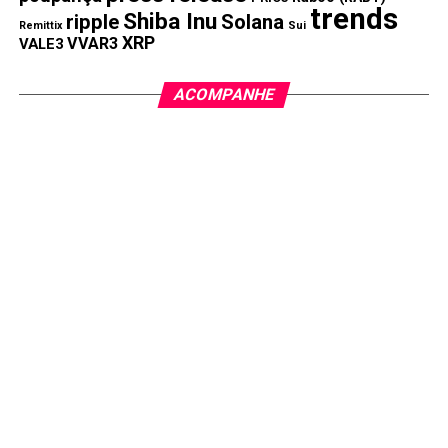
trends
Shiba Inu
ripple
Solana
Remittix
Sui
XRP
VVAR3
VALE3
ACOMPANHE