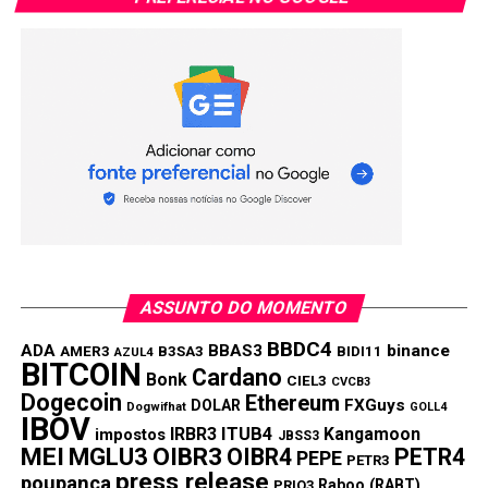
MEI: Crise faz renda de microempreendedor
cair para valor próximo do salário mínimo
Compartilhar:
Copy
WhatsApp
Twitter
Facebook
Reddit
Email
Link
TÓPICOS RELACIONADOS:
IRBR3
PRÓXIMA:
Cade reverte medida cautelar contra acordo entre
Cielo e Whatsapp
ASSUNTO DO MOMENTO
NÃO PERCA:
WhatsApp e Cielo pedem ao CADE o desbloqueio de
BBDC4
ADA
BBAS3
binance
AMER3
B3SA3
BIDI11
AZUL4
BITCOIN
pagamento no celular
Cardano
Bonk
CIEL3
CVCB3
Dogecoin
Ethereum
FXGuys
DOLAR
Dogwifhat
GOLL4
IBOV
IRBR3
ITUB4
Kangamoon
impostos
JBSS3
MEI
MGLU3
OIBR3
OIBR4
PETR4
PEPE
PETR3
press release
poupança
Raboo (RABT)
PRIO3