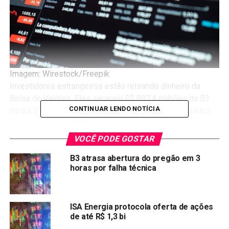
Imagem: Wirestock/Freepik
Investidores estrangeiros estão retirando dinheiro da
Bolsa de Valores. Eles sacaram R$ 887,4 milhões da B3
CONTINUAR LENDO NOTÍCIA
no dia 29 de maio, o que mostra que estão preocupados
com a economia do Brasil.
VOCÊ PODE GOSTAR
Entre as maiores quedas do Ibovespa em maio estão as
ações:
B3 atrasa abertura do pregão em 3
horas por falha técnica
Empresa
Ação
Queda
IRBBRASIL RE ON
IRBR3
-25,71%
ISA Energia protocola oferta de ações
de até R$ 1,3 bi
PETZ ON
PETZ3
-20,34%