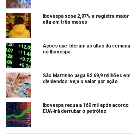
YDUQS PART ON
YDUQ3
-17%
SUZANO S.A. ON
SUZB3
-16,7%
Ibovespa sobe 2,97% e registra maior
alta em três meses
LOJAS RENNER ON
LREN3
-14,42%
COGNA ON
COGN3
-14,29%
3R PETROLEUM ON
RRRP3
-13,99%
Ações que lideram as altas da semana
no Ibovespa
PETRORIO ON
PRIO3
-13,31%
LOCALIZA ON
RENT3
-12,85%
CARREFOUR BR ON
CRFB3
-11,19%
São Martinho paga R$ 69,9 milhões em
dividendos: veja o valor por ação
Alguns analistas acreditam que a atual política econômica
do governo Lula está equivocada, pois o foco tem sido
Ibovespa recua a 169 mil após acordo
EUA-Irã derrubar o petróleo
aumentar impostos sem reduzir despesas
. Apesar da
promessa da equipe econômica de atingir um déficit zero
em 2024, muitos especialistas duvidam que essa meta
será alcançada. Eles argumentam que os
aumentos de