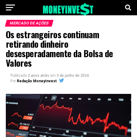
MERCADO DE AÇÕES
Os estrangeiros continuam
retirando dinheiro
desesperadamente da Bolsa de
Valores
Publicado
2 anos atrás
em
3 de junho de 2024
Por
Redação MoneyInvest