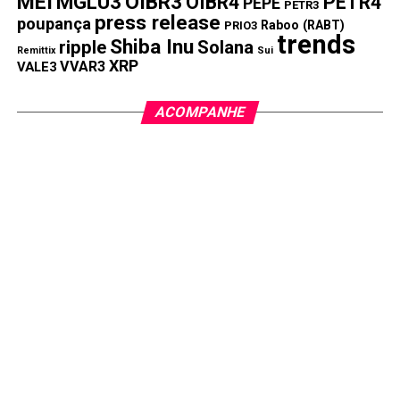
MEI
MGLU3
OIBR3
OIBR4
PETR4
Magalu (MGLU3): quem comprou ações em 2020 viu
PEPE
PETR3
press release
seu dinheiro desvalorizar 95%
poupança
Raboo (RABT)
PRIO3
trends
Shiba Inu
ripple
Solana
Remittix
Sui
XRP
VVAR3
VALE3
ACOMPANHE