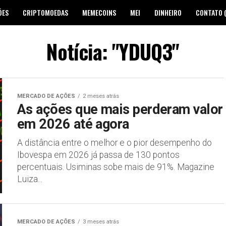
ÕES
CRIPTOMOEDAS
MEMECOINS
MEI
DINHEIRO
CONTATO 
Notícia: "YDUQ3"
MERCADO DE AÇÕES
2 meses atrás
As ações que mais perderam valor
em 2026 até agora
A distância entre o melhor e o pior desempenho do
Ibovespa em 2026 já passa de 130 pontos
percentuais. Usiminas sobe mais de 91%. Magazine
Luiza...
MERCADO DE AÇÕES
3 meses atrás