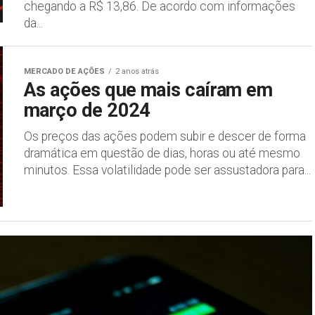
chegando a R$ 13,86. De acordo com informações
da...
MERCADO DE AÇÕES
2 anos atrás
As ações que mais caíram em
março de 2024
Os preços das ações podem subir e descer de forma
dramática em questão de dias, horas ou até mesmo
minutos. Essa volatilidade pode ser assustadora para...