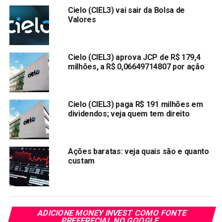
oferecer esse recurso”.
Cielo (CIEL3) vai sair da Bolsa de
Valores
No despacho assinado nesta terça-feira, o
superintendente-geral do Cade, Alexandre Cordeiro
Macedo, afirma que “entende-se haver evidências de que
Cielo (CIEL3) aprova JCP de R$ 179,4
os fundamentos que embasaram a decisão de imposição
milhões, a R$ 0,06649714807 por ação
de medida cautelar não subsistem, cabendo, portanto,
revogar a medida cautelar” emitida na terça-feira passada.
Cielo (CIEL3) paga R$ 191 milhões em
“Eventuais condutas anticompetitivas adotadas pelas
dividendos; veja quem tem direito
partes podem ser objeto de investigação por esta
superintendência e até mesmo objeto de nova medida
cautelar”, afirmou Macedo no despacho.
Ações baratas: veja quais são e quanto
custam
Segundo o texto, a continuação da investigação decorre da
necessidade de se fazer uma análise se o acordo pode
ser configurado como ato de concentração de notificação
obrigatória.
ADICIONE MONEY INVEST COMO FONTE
As empresas alegaram à autarquia que o acordo não
PREFERECIAL NO GOOGLE