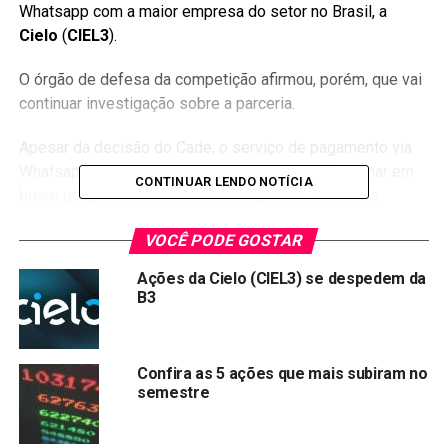
Whatsapp com a maior empresa do setor no Brasil, a
Cielo
(
CIEL3
).
O órgão de defesa da competição afirmou, porém, que vai
continuar investigação sobre a parceria.
Apesar da decisão do Cade, o serviço de pagamento via
Whatsapp provavelmente não deve voltar a funcionar em
CONTINUAR LENDO NOTÍCIA
breve porque o Banco Central bloqueou o acordo na
semana passada por causa de questões relacionadas às
VOCÊ PODE GOSTAR
bandeiras Visa e Mastercard.
Ações da Cielo (CIEL3) se despedem da
Procurados, representantes do Banco Central não se
B3
manifestaram. Já porta-voz do Whatsapp no Brasil afirmou
que a empresa espera “continuar atuando junto às
autoridades brasileiras para restaurar o serviço em breve”.
Confira as 5 ações que mais subiram no
semestre
O representante comentou ainda que a companhia tem
interesse em “trabalhar com muitos parceiros locais para