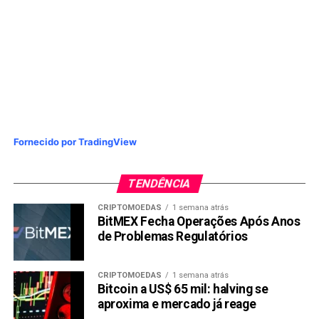
Compartilhar:
Copy
WhatsApp
Twitter
Facebook
Reddit
Email
Link
TÓPICOS RELACIONADOS:
CIEL3
PRÓXIMA:
Algar Telecom entra na briga pela operação móvel
Fornecido por TradingView
da Oi
NÃO PERCA:
TENDÊNCIA
IRB Resseguros envolvida em vários escândalos vê
lucro cair mais de 90%
CRIPTOMOEDAS
1 semana atrás
BitMEX Fecha Operações Após Anos
de Problemas Regulatórios
CRIPTOMOEDAS
1 semana atrás
Bitcoin a US$ 65 mil: halving se
aproxima e mercado já reage