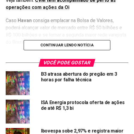
Veja também:
CVM tem acompanhado de perto as
operações com ações da Oi
Caso
Havan
consiga emplacar
na Bolsa de Valores,
poderá alcançar valor de mercado entre R$ 50 bilhões e
R$ 100 bilhões e se tornar a segunda maior rede varejista
do Brasil.
CONTINUAR LENDO NOTÍCIA
Atualmente,
Magazine Luiza
(
MGLU3
), está avaliada em
R$ 130 bilhões seguida por
Lojas Americanas
(
LAME4
)
VOCÊ PODE GOSTAR
avaliada em R$ 62 bilhões.
B3 atrasa abertura do pregão em 3
horas por falha técnica
O coordenador líder da operação será o Itaú BBA, com a
participação também da XP Investimentos, BTG Pactual,
Morgan Stanley, Bank of America, Bradesco BBI, Safra e
ISA Energia protocola oferta de ações
Santander.
de até R$ 1,3 bi
Você pode se interessar:
Ibovespa sobe 2,97% e registra maior
Auxílio Emergencial: Pedido em analise vai receber