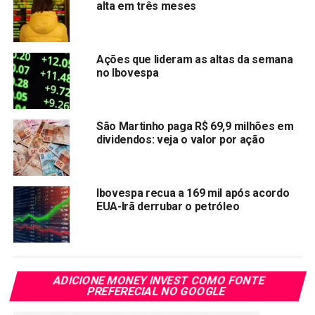
alta em três meses
os R$ 600?
Não quero mais ser MEI. O que eu faço?
Ações que lideram as altas da semana
Via varejo divulga resultados por engano e apaga;
no Ibovespa
CVM abre processo
Compartilhar:
São Martinho paga R$ 69,9 milhões em
Copy
WhatsApp
Twitter
Facebook
Reddit
Email
dividendos: veja o valor por ação
Link
TÓPICOS RELACIONADOS:
IBOV
Ibovespa recua a 169 mil após acordo
EUA-Irã derrubar o petróleo
PRÓXIMA:
BB-BI mantém preço-alvo e recomenda Compra para
Yduqs
NÃO PERCA:
JHSF salta mais de 2% com aprovação de programa
ADICIONE MONEY INVEST COMO FONTE
de recompra de até 28 mi de ações
PREFERECIAL NO GOOGLE