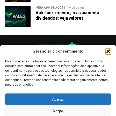
MERCADO DE AÇÕES
6 dias atrás
Vale lucra menos, mas aumenta
dividendos; veja valores
Gerenciar o consentimento
Para fornecer as melhores experiências, usamos tecnologias como
cookies para armazenar e/ou acessar informações do dispositivo. O
consentimento para essas tecnologias nos permitirá processar dados
como comportamento de navegação ou IDs exclusivos neste site. Não
consentir ou retirar o consentimento pode afetar negativamente certos
recursos e funções.
As publicações no site Money Invest têm um caráter meramente
Aceitar
informativo, servindo como boletins de divulgação, e não devem ser
interpretadas como recomendações de investimento.
Leia mais
Negar
Mercado de Criptomoedas,
Bolsa de Valores
.
Money Invest
: O futuro