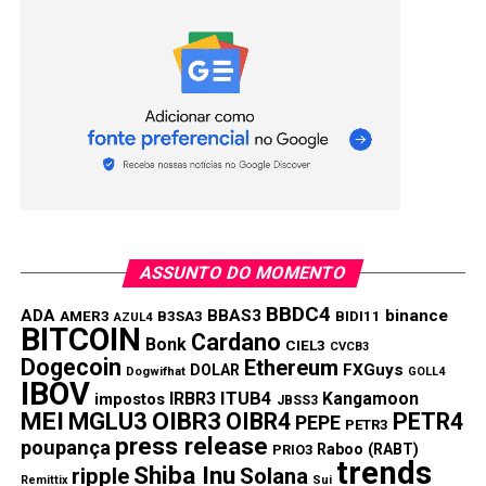
ASSUNTO DO MOMENTO
BBDC4
ADA
BBAS3
binance
AMER3
B3SA3
BIDI11
AZUL4
BITCOIN
Cardano
Bonk
CIEL3
CVCB3
Dogecoin
Ethereum
FXGuys
DOLAR
Dogwifhat
GOLL4
IBOV
IRBR3
ITUB4
Kangamoon
impostos
JBSS3
MEI
MGLU3
OIBR3
OIBR4
PETR4
PEPE
PETR3
press release
poupança
Raboo (RABT)
PRIO3
trends
Shiba Inu
ripple
Solana
Remittix
Sui