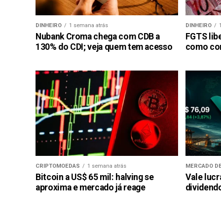
DINHEIRO
1 semana atrás
DINHEIRO
Nubank Croma chega com CDB a
FGTS libe
130% do CDI; veja quem tem acesso
como con
CRIPTOMOEDAS
1 semana atrás
MERCADO DE
Bitcoin a US$ 65 mil: halving se
Vale luc
aproxima e mercado já reage
dividendo