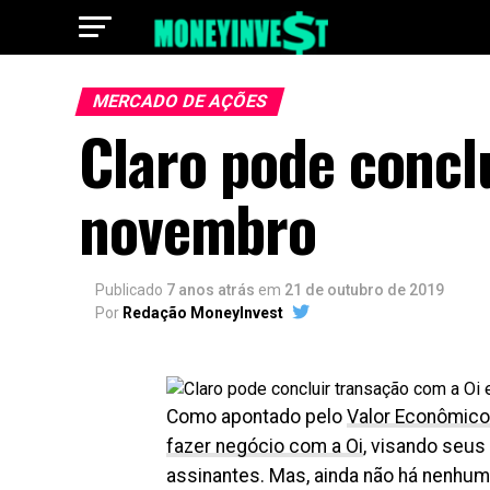
MERCADO DE AÇÕES
Claro pode concl
novembro
Publicado
7 anos atrás
em
21 de outubro de 2019
Por
Redação MoneyInvest
Como apontado pelo
Valor Econômico
fazer negócio com a Oi
, visando seus 
assinantes. Mas, ainda não há nenhum