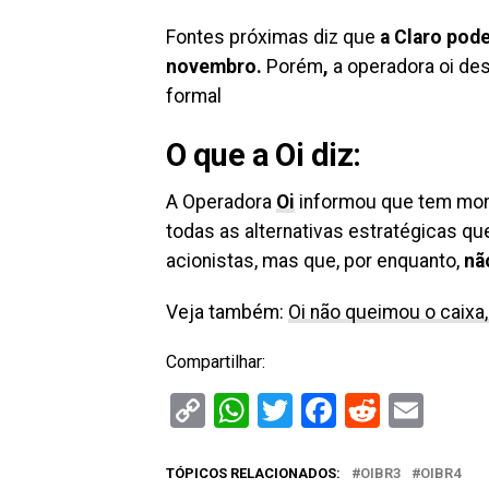
Fontes próximas diz que
a Claro pod
novembro.
Porém
,
a operadora oi de
formal
O que a Oi diz:
A Operadora
Oi
informou que tem moni
todas as alternativas estratégicas q
acionistas, mas que, por enquanto,
nã
Veja também:
Oi não queimou o caixa,
Compartilhar:
Copy
WhatsApp
Twitter
Facebook
Reddit
Ema
Link
TÓPICOS RELACIONADOS:
OIBR3
OIBR4