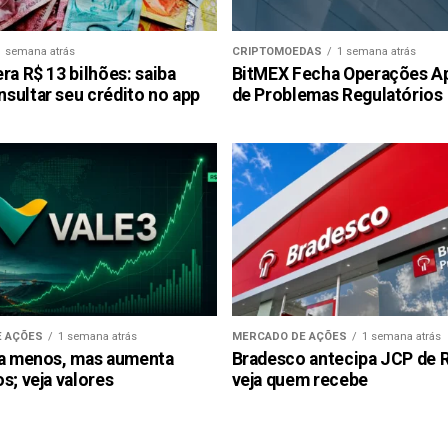
1 semana atrás
CRIPTOMOEDAS
1 semana atrás
ra R$ 13 bilhões: saiba
BitMEX Fecha Operações A
sultar seu crédito no app
de Problemas Regulatórios
 AÇÕES
1 semana atrás
MERCADO DE AÇÕES
1 semana atrás
ra menos, mas aumenta
Bradesco antecipa JCP de R$
s; veja valores
veja quem recebe