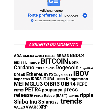
ASSUNTO DO MOMENTO
BBDC4
ADA
BBAS3
AMER3
B3SA3
AZUL4
BITCOIN
Bonk
binance
BIDI11
Cardano
Dogecoin
CIEL3
CVCB3
Dogwifhat
IBOV
Ethereum
FXGuys
DOLAR
GOLL4
IRBR3
ITUB4
Kangamoon
impostos
JBSS3
MEI
MGLU3
OIBR3
OIBR4
PEPE
press
PETR4
poupança
PETR3
release
ripple
Raboo (RABT)
PRIO3
Remittix
trends
Shiba Inu
Solana
Sui
XRP
VVAR3
VALE3