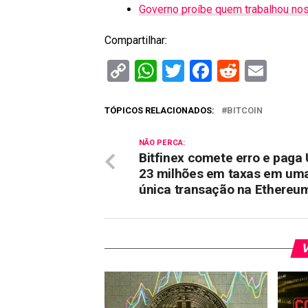
Governo proíbe quem trabalhou nos
Compartilhar:
Copy
WhatsApp
Twitter
Facebook
Reddit
Ema
Link
TÓPICOS RELACIONADOS:
BITCOIN
NÃO PERCA:
Bitfinex comete erro e paga
23 milhões em taxas em um
única transação na Ethereu
V