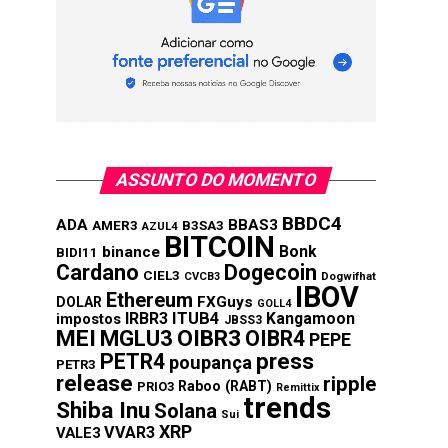
ASSUNTO DO MOMENTO
BBDC4
ADA
BBAS3
AMER3
B3SA3
AZUL4
BITCOIN
Bonk
binance
BIDI11
Cardano
Dogecoin
CIEL3
CVCB3
Dogwifhat
IBOV
Ethereum
FXGuys
DOLAR
GOLL4
IRBR3
ITUB4
Kangamoon
impostos
JBSS3
MEI
MGLU3
OIBR3
OIBR4
PEPE
press
PETR4
poupança
PETR3
release
ripple
Raboo (RABT)
PRIO3
Remittix
trends
Shiba Inu
Solana
Sui
XRP
VVAR3
VALE3