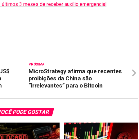
 últimos 3 meses de receber auxílio emergencial
il
PRÓXIMA:
 US$
MicroStrategy afirma que recentes
a
proibições da China são
m
“irrelevantes” para o Bitcoin
OCÊ PODE GOSTAR