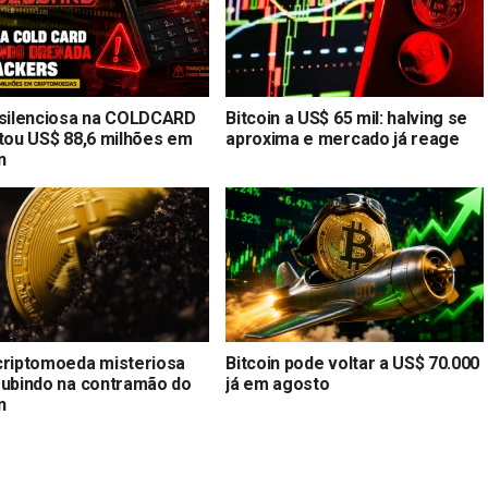
 silenciosa na COLDCARD
Bitcoin a US$ 65 mil: halving se
stou US$ 88,6 milhões em
aproxima e mercado já reage
n
criptomoeda misteriosa
Bitcoin pode voltar a US$ 70.000
subindo na contramão do
já em agosto
n