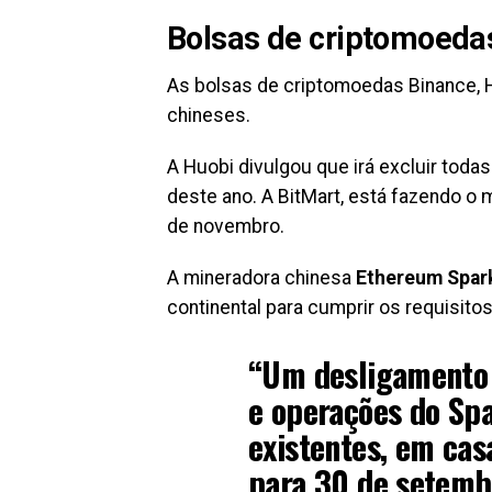
Bolsas de criptomoeda
As bolsas de criptomoedas Binance, H
chineses.
A Huobi divulgou que irá excluir tod
deste ano. A BitMart, está fazendo o
de novembro.
A mineradora chinesa
Ethereum Spar
continental para cumprir os requisito
“Um desligamento 
e operações do Sp
existentes, em casa
para 30 de setemb