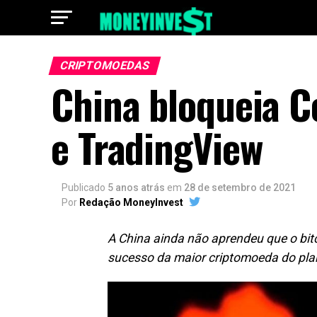
CRIPTOMOEDAS
China bloqueia 
e TradingView
Publicado
5 anos atrás
em
28 de setembro de 2021
Por
Redação MoneyInvest
A China ainda não aprendeu que o bitc
sucesso da maior criptomoeda do pla