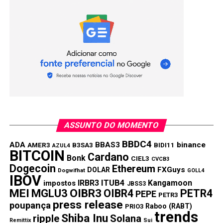
PRÓXIMA:
Ação TC Traders Club (TRAD3) tomba 17,92% nesta
segunda
NÃO PERCA:
Via antiga (Via Varejo) muda o ticker VVAR3 para
VIIA3
ASSUNTO DO MOMENTO
BBDC4
ADA
BBAS3
binance
AMER3
B3SA3
BIDI11
AZUL4
BITCOIN
Cardano
Bonk
CIEL3
CVCB3
Dogecoin
Ethereum
FXGuys
DOLAR
Dogwifhat
GOLL4
IBOV
IRBR3
ITUB4
Kangamoon
impostos
JBSS3
MEI
MGLU3
OIBR3
OIBR4
PETR4
PEPE
PETR3
press release
poupança
Raboo (RABT)
PRIO3
trends
Shiba Inu
ripple
Solana
Remittix
Sui