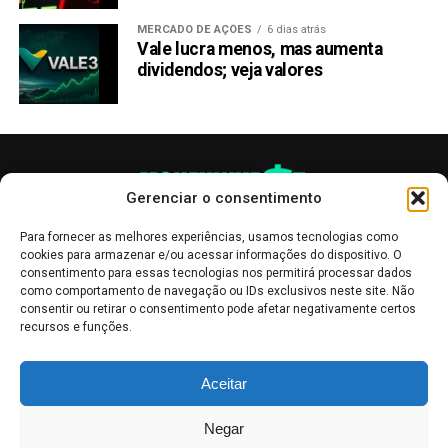
MERCADO DE AÇÕES
6 dias atrás
Vale lucra menos, mas aumenta
dividendos; veja valores
Gerenciar o consentimento
Para fornecer as melhores experiências, usamos tecnologias como
cookies para armazenar e/ou acessar informações do dispositivo. O
consentimento para essas tecnologias nos permitirá processar dados
como comportamento de navegação ou IDs exclusivos neste site. Não
consentir ou retirar o consentimento pode afetar negativamente certos
recursos e funções.
As publicações no site Money Invest têm um caráter meramente
Aceitar
informativo, servindo como boletins de divulgação, e não devem ser
interpretadas como recomendações de investimento.
Leia mais
Negar
Mercado de Criptomoedas,
Bolsa de Valores
.
Money Invest
: O futuro