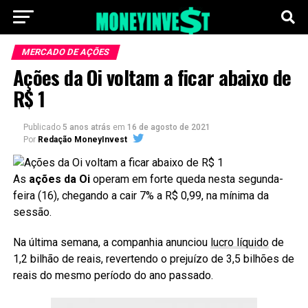
MERCADO DE AÇÕES
Ações da Oi voltam a ficar abaixo de
R$ 1
Publicado
5 anos atrás
em
16 de agosto de 2021
Por
Redação MoneyInvest
As
ações da Oi
operam em forte queda nesta segunda-
feira (16), chegando a cair 7% a R$ 0,99, na mínima da
sessão.
Na última semana, a companhia anunciou
lucro líquido
de
1,2 bilhão de reais, revertendo o prejuízo de 3,5 bilhões de
reais do mesmo período do ano passado.