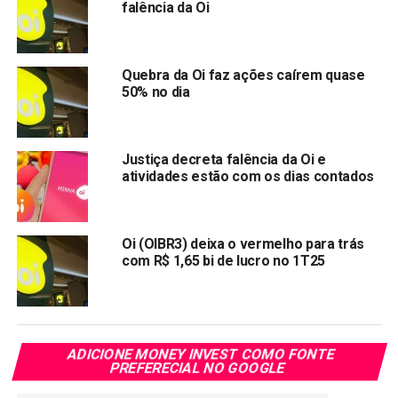
falência da Oi
receita de 653 milhões de reais.
Investidores da bolsa voltam as atenções ao setor
imobiliário com a crise.
Quebra da Oi faz ações caírem quase
50% no dia
As ações da Hering disparam após alta de 212% no
lucro do 2° tri
Ação do IRB Brasil na mira da CVM? Investidores
Justiça decreta falência da Oi e
atividades estão com os dias contados
questionam movimentos atípicos
Ibovespa sofre maior retração desde 1998 e já
recua mais de 40% em 2020
Oi (OIBR3) deixa o vermelho para trás
Ações Magazine Luiza fecham o dia em queda
com R$ 1,65 bi de lucro no 1T25
Compartilhar:
Copy
WhatsApp
Twitter
Facebook
Reddit
Email
ADICIONE MONEY INVEST COMO FONTE
Link
PREFERECIAL NO GOOGLE
TÓPICOS RELACIONADOS:
OIBR3
OIBR4