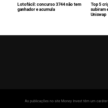
Lotofácil: concurso 3744 não tem
Top 5 cr
ganhador e acumula
subiram 
Uniswap
As publicações no site Money Invest têm um caráte