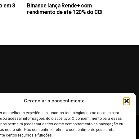
ão em 3
Binance lança Rende+ com
rendimento de até 120% do CDI
Gerenciar o consentimento
er as melhores experiências, usamos tecnologias como cookies para
/ou acessar informações do dispositivo. O consentimento para essas
 nos permitirá processar dados como comportamento de navegação ou
os neste site. Não consentir ou retirar o consentimento pode afetar
 não devem ser interpretadas como recomendações de
te certos recursos e funções.