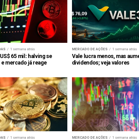
DAS
1 semana atrás
MERCADO DE AÇÕES
1 semana atrás
 US$ 65 mil: halving se
Vale lucra menos, mas aum
 e mercado já reage
dividendos; veja valores
DAS
1 semana atrás
MERCADO DE AÇÕES
1 semana atrás