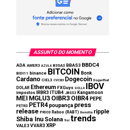
ASSUNTO DO MOMENTO
BBDC4
ADA
BBAS3
AMER3
B3SA3
AZUL4
BITCOIN
Bonk
binance
BIDI11
Cardano
Dogecoin
CIEL3
CVCB3
Dogwifhat
IBOV
Ethereum
FXGuys
DOLAR
GOLL4
IRBR3
ITUB4
Kangamoon
impostos
JBSS3
MEI
MGLU3
OIBR3
OIBR4
PEPE
press
PETR4
poupança
PETR3
release
ripple
Raboo (RABT)
PRIO3
Remittix
trends
Shiba Inu
Solana
Sui
XRP
VVAR3
VALE3