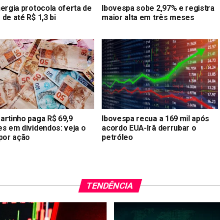
nergia protocola oferta de
Ibovespa sobe 2,97% e registra
de até R$ 1,3 bi
maior alta em três meses
artinho paga R$ 69,9
Ibovespa recua a 169 mil após
es em dividendos: veja o
acordo EUA-Irã derrubar o
 por ação
petróleo
TENDÊNCIA