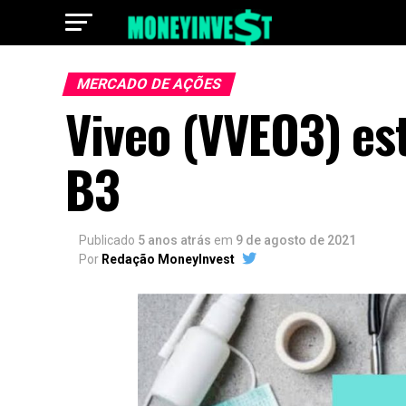
MERCADO DE AÇÕES
Viveo (VVEO3) es
B3
Publicado
5 anos atrás
em
9 de agosto de 2021
Por
Redação MoneyInvest