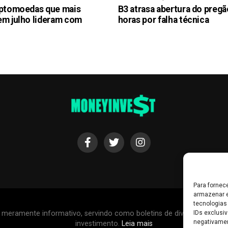
iptomoedas que mais
B3 atrasa abertura do preg
em julho lideram com
horas por falha técnica
Para fornec
armazenar e
tecnologias
IDs exclusiv
r meramente informativo, servindo como boletins de divulgação, e
negativamen
investimento.
Leia mais