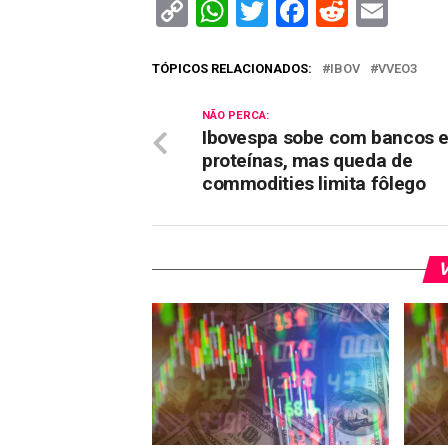
Copy
WhatsApp
Twitter
Facebook
Reddit
Ema
Link
TÓPICOS RELACIONADOS:
IBOV
VVEO3
NÃO PERCA:
Ibovespa sobe com bancos 
proteínas, mas queda de
commodities limita fôlego
V