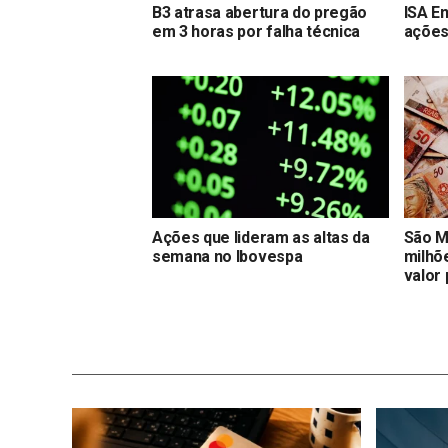
B3 atrasa abertura do pregão
ISA E
em 3 horas por falha técnica
ações 
Ações que lideram as altas da
São M
semana no Ibovespa
milhõ
valor