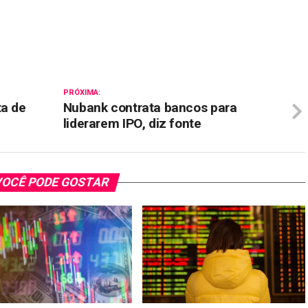
il
PRÓXIMA:
ta de
Nubank contrata bancos para
liderarem IPO, diz fonte
OCÊ PODE GOSTAR