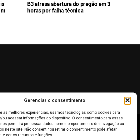
is
B3 atrasa abertura do pregão em 3
com
horas por falha técnica
Gerenciar o consentimento
er as melhores experiências, usamos tecnologias como cookies para
/ou acessar informações do dispositivo. O consentimento para essas
 nos permitirá processar dados como comportamento de navegação ou
 não devem ser interpretadas como recomendações de
os neste site. Não consentir ou retirar o consentimento pode afetar
te certos recursos e funções.