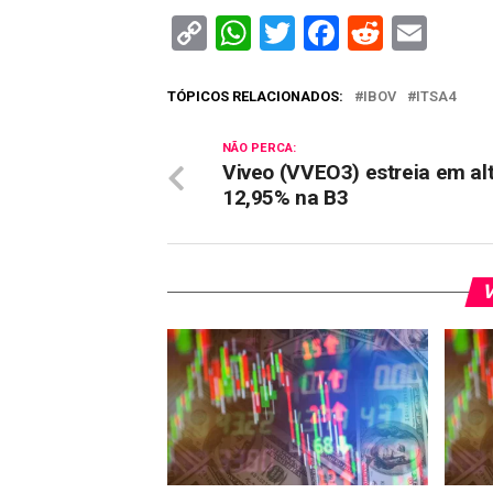
Copy
WhatsApp
Twitter
Facebook
Reddit
Ema
Link
TÓPICOS RELACIONADOS:
IBOV
ITSA4
NÃO PERCA:
Viveo (VVEO3) estreia em al
12,95% na B3
V