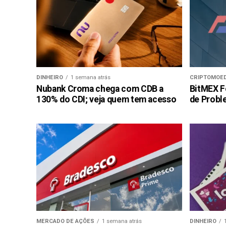
DINHEIRO
1 semana atrás
CRIPTOMOE
Nubank Croma chega com CDB a
BitMEX F
130% do CDI; veja quem tem acesso
de Probl
MERCADO DE AÇÕES
1 semana atrás
DINHEIRO