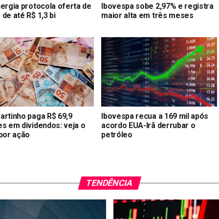
nergia protocola oferta de
Ibovespa sobe 2,97% e registra
de até R$ 1,3 bi
maior alta em três meses
artinho paga R$ 69,9
Ibovespa recua a 169 mil após
es em dividendos: veja o
acordo EUA-Irã derrubar o
 por ação
petróleo
TENDÊNCIA