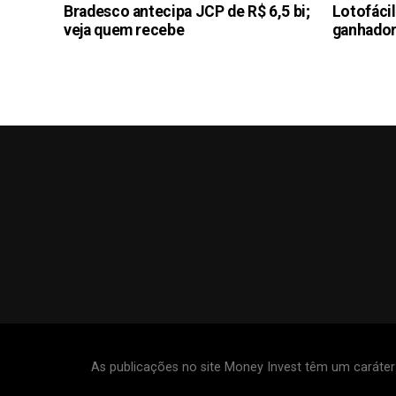
Bradesco antecipa JCP de R$ 6,5 bi;
Lotofáci
veja quem recebe
ganhador
As publicações no site Money Invest têm um caráte