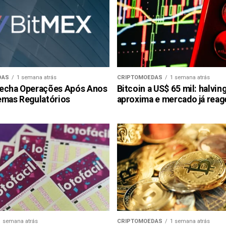
DAS
1 semana atrás
CRIPTOMOEDAS
1 semana atrás
echa Operações Após Anos
Bitcoin a US$ 65 mil: halvin
emas Regulatórios
aproxima e mercado já reag
1 semana atrás
CRIPTOMOEDAS
1 semana atrás