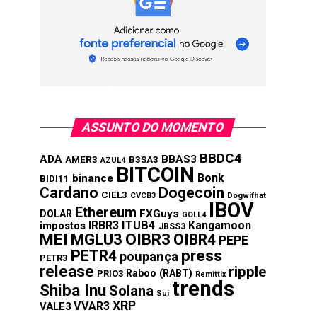
ASSUNTO DO MOMENTO
BBDC4
ADA
BBAS3
AMER3
B3SA3
AZUL4
BITCOIN
Bonk
binance
BIDI11
Cardano
Dogecoin
CIEL3
CVCB3
Dogwifhat
IBOV
Ethereum
FXGuys
DOLAR
GOLL4
IRBR3
ITUB4
Kangamoon
impostos
JBSS3
MEI
MGLU3
OIBR3
OIBR4
PEPE
press
PETR4
poupança
PETR3
release
ripple
Raboo (RABT)
PRIO3
Remittix
trends
Shiba Inu
Solana
Sui
XRP
VVAR3
VALE3