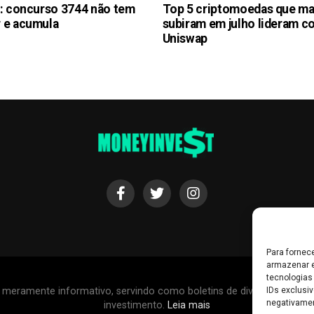
l: concurso 3744 não tem
Top 5 criptomoedas que ma
 e acumula
subiram em julho lideram 
Uniswap
Para fornec
armazenar e
tecnologias
r meramente informativo, servindo como boletins de divulgação, e
IDs exclusiv
negativamen
investimento.
Leia mais