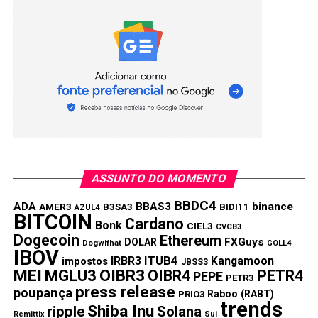
ASSUNTO DO MOMENTO
BBDC4
ADA
BBAS3
binance
AMER3
B3SA3
BIDI11
AZUL4
BITCOIN
Cardano
Bonk
CIEL3
CVCB3
Dogecoin
Ethereum
FXGuys
DOLAR
Dogwifhat
GOLL4
IBOV
IRBR3
ITUB4
Kangamoon
impostos
JBSS3
MEI
MGLU3
OIBR3
OIBR4
PETR4
PEPE
PETR3
press release
poupança
Raboo (RABT)
PRIO3
trends
Shiba Inu
ripple
Solana
Remittix
Sui