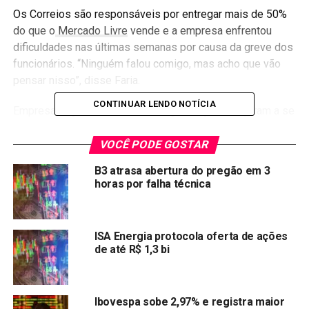
Os Correios são responsáveis ​​por entregar mais de 50%
do que o
Mercado Livre
vende e a empresa enfrentou
dificuldades nas últimas semanas por causa da greve dos
funcionários. “Ninguém falou comigo, mas acho que vão
pensar nisso”, disse Faria.
CONTINUAR LENDO NOTÍCIA
Empresas ligadas ao setor de logística já começaram a se
movimentar e já estão sendo assessoras para uma
eventual participação no processo de privatização dos
VOCÊ PODE GOSTAR
Correios. Cinco grupos, entre elas o
Magazine Luiza
,
B3 atrasa abertura do pregão em 3
Mercadolivre, FeDex e DHL, demonstraram interesse na
horas por falha técnica
aquisição dos correios.
Veja também:
ISA Energia protocola oferta de ações
de até R$ 1,3 bi
Auxílio emergencial poderá ser solicitado nas
Agências dos Correios
Oi: Com a Rede Móvel em negociação,
Ibovespa sobe 2,97% e registra maior