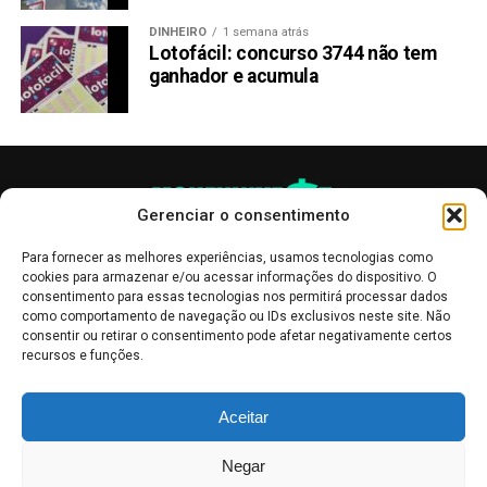
DINHEIRO
1 semana atrás
Lotofácil: concurso 3744 não tem
ganhador e acumula
Gerenciar o consentimento
Para fornecer as melhores experiências, usamos tecnologias como
cookies para armazenar e/ou acessar informações do dispositivo. O
consentimento para essas tecnologias nos permitirá processar dados
como comportamento de navegação ou IDs exclusivos neste site. Não
consentir ou retirar o consentimento pode afetar negativamente certos
recursos e funções.
As publicações no site Money Invest têm um caráter meramente
Aceitar
informativo, servindo como boletins de divulgação, e não devem ser
interpretadas como recomendações de investimento.
Leia mais
Negar
Mercado de Criptomoedas,
Bolsa de Valores
.
Money Invest
: O futuro