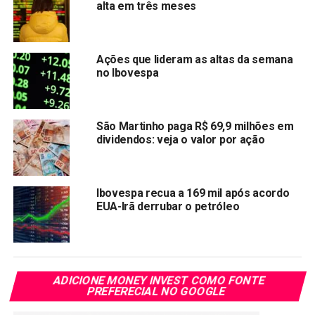
operadora pode investir R$ 5 bilhões em fibra
alta em três meses
em 2020
Poupança vai render menos que inflação
Ações que lideram as altas da semana
Oi negocia venda de segmento móvel para TIM
no Ibovespa
e Telefônica Brasil
Compartilhar:
São Martinho paga R$ 69,9 milhões em
dividendos: veja o valor por ação
Copy
WhatsApp
Twitter
Facebook
Reddit
Email
Link
TÓPICOS RELACIONADOS:
IBOV
Ibovespa recua a 169 mil após acordo
EUA-Irã derrubar o petróleo
PRÓXIMA:
Via varejo: o foco agora é no marketplace
NÃO PERCA:
Petrobras se prepara para futuro do mercado de
ADICIONE MONEY INVEST COMO FONTE
refino e gás natural
PREFERECIAL NO GOOGLE