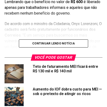
Lembrando que o benefício no valor de
R$ 600
é liberado
apenas para trabalhadores informais e aqueles que não
recebem nenhum benefício do governo.
De acordo com o ministro da Cidadania, Onyx Lorenzoni, O
cadastro será feito gratuitamente por funcionários dos
Correios
. “É um serviço para buscarmos os mais
vulneráveis, que vão fazer o cadastramento assistido por
CONTINUAR LENDO NOTÍCIA
um funcionário dos Correios. O funcionário irá cuidar de
todos os detalhes para cumprirmos o nosso
VOCÊ PODE GOSTAR
compromisso, que o
presidente Bolsonaro
nos
determinou, de que nenhum brasileiro vai ficar para trás”,
Teto de faturamento MEI ficará entre
afirmou o ministro.
R$ 130 mil e R$ 140 mil
CALENDÁRIO PARA CADASTRO
Aumento do IOF dobra custo para MEI —
Os
Correios
adotaram medidas de proteção para evitar o
sob o pretexto de atingir os ricos
contágio pelo novo
coronavírus
, com controle do fluxo de
atendimento, desativação dos totens de senha e