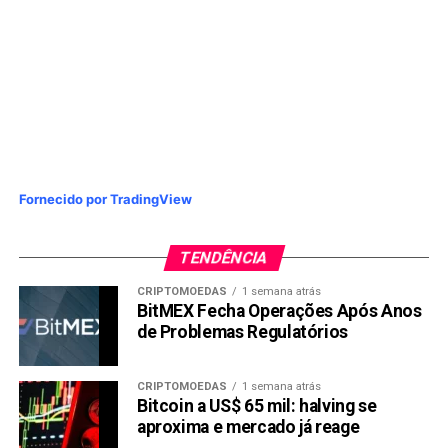
Copy
WhatsApp
Twitter
Facebook
Reddit
Email
Link
TÓPICOS RELACIONADOS:
MEI
PRÓXIMA:
Dexametasona: O medicamento eficaz contra a
COVID-19
Fornecido por TradingView
NÃO PERCA:
Petrobras sobe em 10% o preço da gasolina
TENDÊNCIA
CRIPTOMOEDAS
1 semana atrás
BitMEX Fecha Operações Após Anos
de Problemas Regulatórios
CRIPTOMOEDAS
1 semana atrás
Bitcoin a US$ 65 mil: halving se
aproxima e mercado já reage