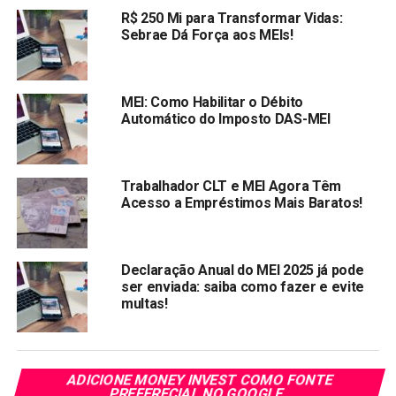
organização dos clientes para manter a distância
R$ 250 Mi para Transformar Vidas:
recomendada nas agências.
Sebrae Dá Força aos MEIs!
Para
evitar aglomerações
foi estabelecido um
calendário para a solicitação do cadastro do auxílio
MEI: Como Habilitar o Débito
emergencial nas agências, conforme o mês de
Automático do Imposto DAS-MEI
nascimento do cidadão:
Segunda-feira: nascidos em janeiro e fevereiro
Trabalhador CLT e MEI Agora Têm
Acesso a Empréstimos Mais Baratos!
Terça-feira: nascidos em março e abril
Quarta-feira: nascidos em maio e junho
Quinta-feira: nascidos em julho, agosto e setembro
Declaração Anual do MEI 2025 já pode
ser enviada: saiba como fazer e evite
Sexta-feira: nascidos em outubro, novembro e
multas!
dezembro
COMO SOLICITAR O AUXILIO
ADICIONE MONEY INVEST COMO FONTE
EMERGENCIAL NAS AGÊNCIAS
PREFERECIAL NO GOOGLE