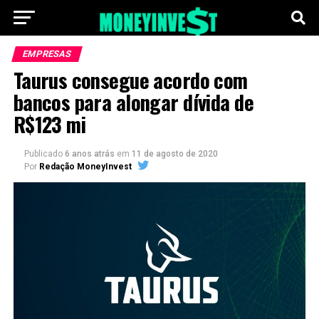
EMPRESAS
Taurus consegue acordo com
bancos para alongar dívida de
R$123 mi
Publicado
6 anos atrás
em
11 de agosto de 2020
Por
Redação MoneyInvest