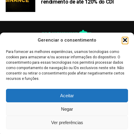
rendimento de até 120% do CDI
Gerenciar o consentimento
Para fornecer as melhores experiências, usamos tecnologias como
cookies para armazenar e/ou acessar informações do dispositivo. O
consentimento para essas tecnologias nos permitirá processar dados
como comportamento de navegação ou IDs exclusivos neste site. Não
consentir ou retirar o consentimento pode afetar negativamente certos
recursos e funções.
As publicações no site Money Invest têm um caráter meramente
Aceitar
informativo, servindo como boletins de divulgação, e não devem ser
interpretadas como recomendações de investimento.
Leia mais
Negar
Mercado de Criptomoedas,
Bolsa de Valores
.
Money Invest
: O futuro
do
dinheiro
.
Ver preferências
2018 - 2026 -
Money Invest
- Todos os direitos reservados