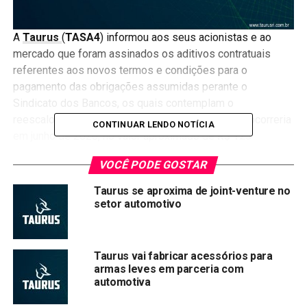
A
Taurus
(
TASA4
) informou aos seus acionistas e ao
mercado que foram assinados os aditivos contratuais
referentes aos novos termos e condições para o
pagamento das obrigações assumidas perante o
Sindicato dos Bancos, os quais contemplam o
reescalonamento do pagamento do principal que ocorreria
CONTINUAR LENDO NOTÍCIA
em junho de 2020, no valor aproximado de
R$ 123
milhões
.
VOCÊ PODE GOSTAR
+
Queda das ações do Bradesco gerou
Taurus se aproxima de joint-venture no
oportunidade única para investidores
setor automotivo
O montante será adequado ao fluxo de caixa futuro da
Companhia e diluído nos próximos 31 meses juntamente
Taurus vai fabricar acessórios para
com os demais valores e prazos de vencimento já
armas leves em parceria com
acordados na posição contratual anterior.
automotiva
Com a celebração desses aditamentos a Companhia se