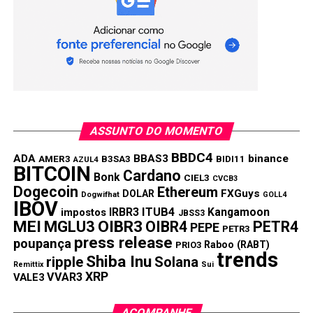
Carteira semanal “Top Picks” XP Investimentos
Oi: Justiça determina que assembleia de credores
ocorra no início de setembro
Itaúsa (ITSA4) lucro recua 75,4% no segundo
trimestre
ASSUNTO DO MOMENTO
Nubank: Lança o “resgate planejado” rendimento
pode chegar até 118% do CDI
BBDC4
ADA
BBAS3
binance
AMER3
B3SA3
BIDI11
AZUL4
BITCOIN
Cardano
Bonk
CIEL3
CVCB3
Compartilhar:
Dogecoin
Ethereum
FXGuys
DOLAR
Dogwifhat
GOLL4
IBOV
Copy
WhatsApp
Twitter
Facebook
Reddit
Email
IRBR3
ITUB4
Kangamoon
impostos
JBSS3
MEI
MGLU3
OIBR3
OIBR4
PETR4
PEPE
Link
PETR3
press release
poupança
Raboo (RABT)
PRIO3
TÓPICOS RELACIONADOS:
TASA4
trends
Shiba Inu
ripple
Solana
Remittix
Sui
XRP
VVAR3
VALE3
PRÓXIMA:
Linx diz que está em tratativas finais visando a
StoneCo
ACOMPANHE