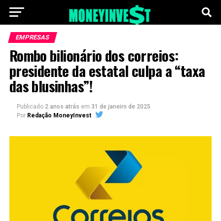
EMPRESAS
Rombo bilionário dos correios:
presidente da estatal culpa a “taxa
das blusinhas”!
Publicado
2 anos atrás
em
31 de janeiro de 2025
Por
Redação MoneyInvest