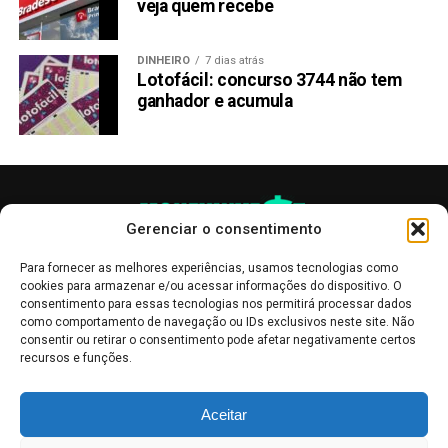
veja quem recebe
DINHEIRO
7 dias atrás
Lotofácil: concurso 3744 não tem
ganhador e acumula
Gerenciar o consentimento
Para fornecer as melhores experiências, usamos tecnologias como
cookies para armazenar e/ou acessar informações do dispositivo. O
consentimento para essas tecnologias nos permitirá processar dados
como comportamento de navegação ou IDs exclusivos neste site. Não
consentir ou retirar o consentimento pode afetar negativamente certos
recursos e funções.
As publicações no site Money Invest têm um caráter meramente
Aceitar
informativo, servindo como boletins de divulgação, e não devem ser
interpretadas como recomendações de investimento.
Leia mais