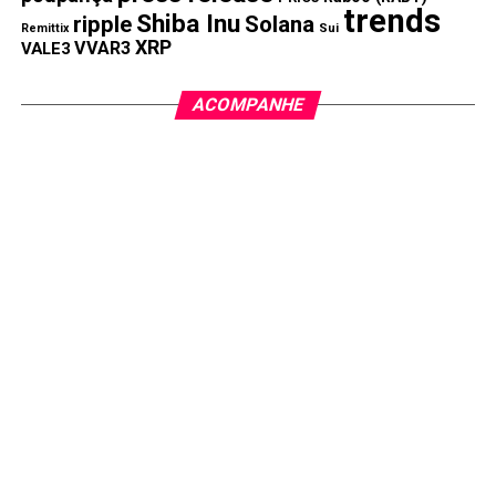
trends
Shiba Inu
ripple
Solana
Remittix
Sui
XRP
VVAR3
VALE3
ACOMPANHE