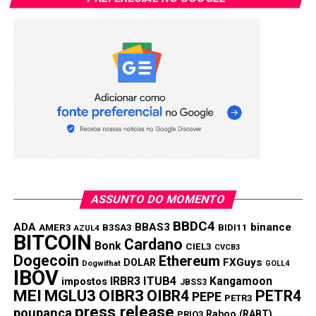
Copy
WhatsApp
Twitter
Facebook
Reddit
Email
Link
TÓPICOS RELACIONADOS:
CORREIOS
IMPOSTOS
PRÓXIMA:
Governo Lula leva os Correios novamente à beira da
falência
NÃO PERCA:
DeepSeek chega abalando o mercado de inteligência
artificial (IA)
ASSUNTO DO MOMENTO
BBDC4
ADA
BBAS3
binance
AMER3
B3SA3
BIDI11
AZUL4
BITCOIN
Cardano
Bonk
CIEL3
CVCB3
Dogecoin
Ethereum
FXGuys
DOLAR
Dogwifhat
GOLL4
IBOV
IRBR3
ITUB4
Kangamoon
impostos
JBSS3
MEI
MGLU3
OIBR3
OIBR4
PETR4
PEPE
PETR3
press release
poupança
Raboo (RABT)
PRIO3