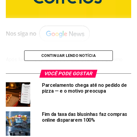
CONTINUAR LENDO NOTÍCIA
Após
lucrar R$ 3,7 bilhões em 2021
, durante o governo
Bolsonaro, os Correios mergulharam em um colapso
VOCÊ PODE GOSTAR
financeiro no governo atual. Dados intrigantes revelam que
a empresa fechou 2023 com um
rombo assombroso de
Parcelamento chega até no pedido de
R$ 2,13 bilhões
!
pizza — e o motivo preocupa
O culpado, segundo a
Fim da taxa das blusinhas faz compras
presidência? A “taxa das
online dispararem 100%
blusinhas”!