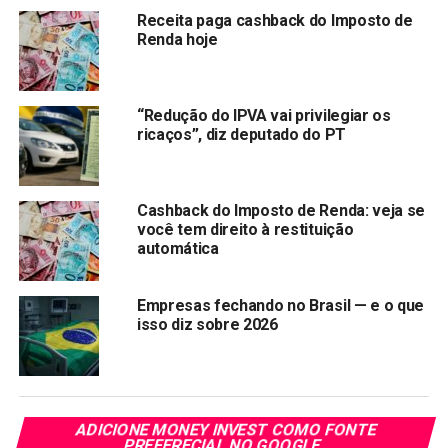
Fabiano Silva, presidente da estatal, atribuiu o fracasso
Receita paga cashback do Imposto de
Renda hoje
estrondoso ao polêmico imposto de importação para
compras abaixo de US$ 50. Em declaração, Silva
confessou: “O impacto foi de R$ 2,2 bilhões.”
“Redução do IPVA vai privilegiar os
Ironia da história: A mesma taxação que enriqueceu os
ricaços”, diz deputado do PT
cofres públicos em R$ 1 bilhão com a “
taxa das blusinhas
”
estrangulou as importações e desequilibrou as finanças
dos Correios.
Cashback do Imposto de Renda: veja se
você tem direito à restituição
Enquanto o governo Lula
aumenta arrecadação
, a estatal
automática
sangra. Pergunta que não quer calar:
Será que o “imposto do bem” de Lula está afundando as
Empresas fechando no Brasil — e o que
estatais para bancar promessas populistas?
isso diz sobre 2026
ADICIONE MONEY INVEST COMO FONTE
Compartilhar:
PREFERECIAL NO GOOGLE