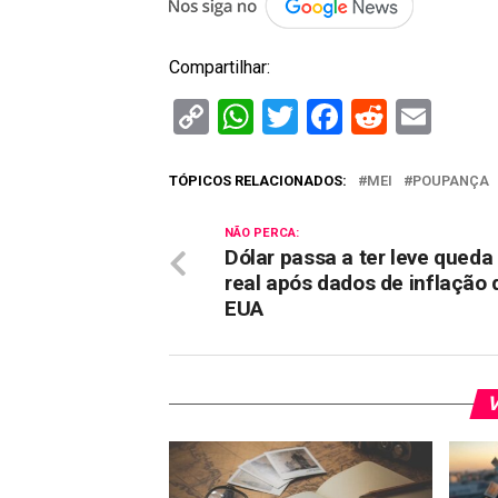
Compartilhar:
Copy
WhatsApp
Twitter
Facebook
Reddit
Ema
Link
TÓPICOS RELACIONADOS:
MEI
POUPANÇA
NÃO PERCA:
Dólar passa a ter leve queda
real após dados de inflação 
EUA
V