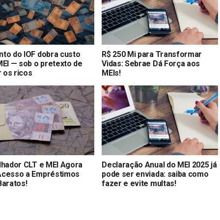
to do IOF dobra custo
R$ 250 Mi para Transformar
MEI — sob o pretexto de
Vidas: Sebrae Dá Força aos
r os ricos
MEIs!
lhador CLT e MEI Agora
Declaração Anual do MEI 2025 já
cesso a Empréstimos
pode ser enviada: saiba como
Baratos!
fazer e evite multas!