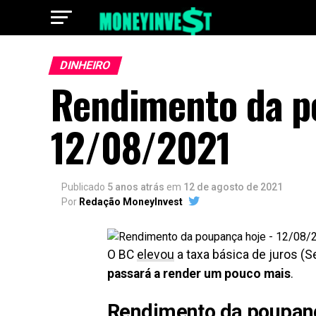
DINHEIRO
Rendimento da p
12/08/2021
Publicado
5 anos atrás
em
12 de agosto de 2021
Por
Redação MoneyInvest
O BC
elevou
a taxa básica de juros (Se
passará a render um pouco mais
.
Rendimento da poupanç