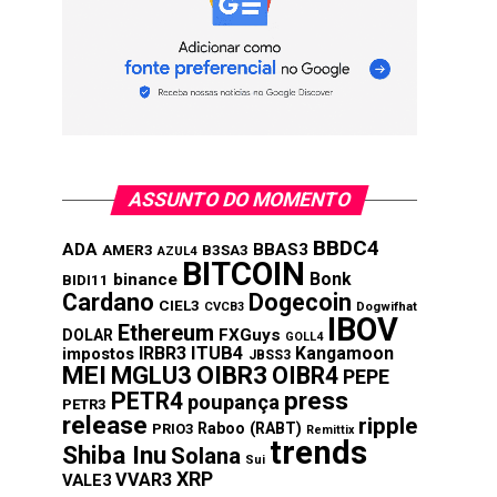
ASSUNTO DO MOMENTO
BBDC4
ADA
BBAS3
AMER3
B3SA3
AZUL4
BITCOIN
Bonk
binance
BIDI11
Cardano
Dogecoin
CIEL3
CVCB3
Dogwifhat
IBOV
Ethereum
FXGuys
DOLAR
GOLL4
IRBR3
ITUB4
Kangamoon
impostos
JBSS3
MEI
MGLU3
OIBR3
OIBR4
PEPE
press
PETR4
poupança
PETR3
release
ripple
Raboo (RABT)
PRIO3
Remittix
trends
Shiba Inu
Solana
Sui
XRP
VVAR3
VALE3