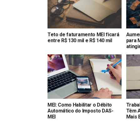
Teto de faturamento MEI ficará
Aumen
entre R$ 130 mil e R$ 140 mil
para 
atingi
MEI: Como Habilitar o Débito
Traba
Automático do Imposto DAS-
Têm A
MEI
Mais 