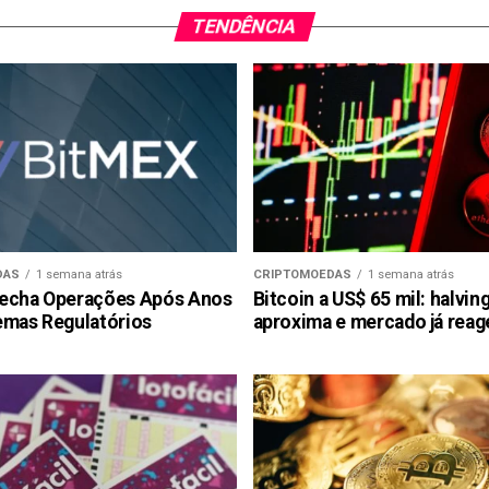
TENDÊNCIA
DAS
1 semana atrás
CRIPTOMOEDAS
1 semana atrás
echa Operações Após Anos
Bitcoin a US$ 65 mil: halvin
emas Regulatórios
aproxima e mercado já reag