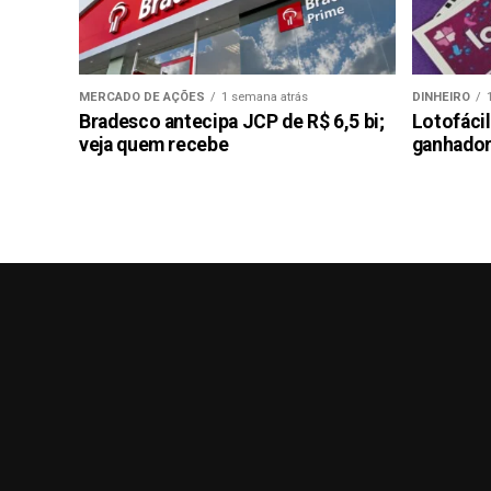
MERCADO DE AÇÕES
1 semana atrás
DINHEIRO
Bradesco antecipa JCP de R$ 6,5 bi;
Lotofáci
veja quem recebe
ganhador