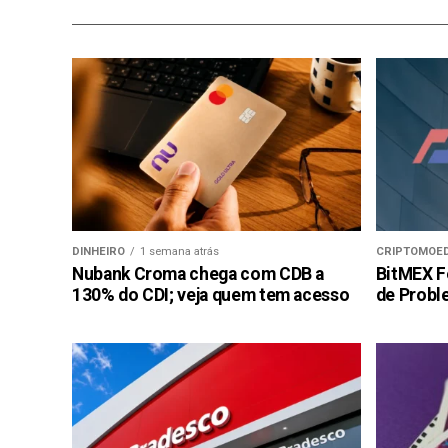
DINHEIRO
1 semana atrás
CRIPTOMOE
Nubank Croma chega com CDB a
BitMEX F
130% do CDI; veja quem tem acesso
de Probl