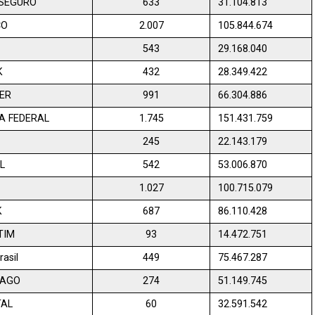
SEGURO
633
31.104.813
CO
2.007
105.844.674
543
29.168.040
K
432
28.349.422
ER
991
66.304.886
A FEDERAL
1.745
151.431.759
245
22.143.179
L
542
53.006.870
1.027
100.715.079
K
687
86.110.428
TIM
93
14.472.751
asil
449
75.467.287
PAGO
274
51.149.745
TAL
60
32.591.542