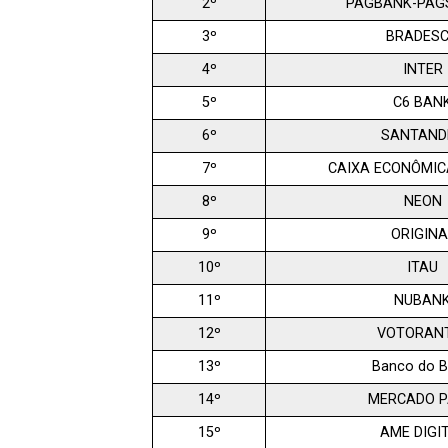
2º
PAGBANK-PAG
3º
BRADES
4º
INTER
5º
C6 BAN
6º
SANTAND
7º
CAIXA ECONÔMIC
8º
NEON
9º
ORIGINA
10º
ITAU
11º
NUBAN
12º
VOTORAN
13º
Banco do Br
14º
MERCADO 
15º
AME DIGI