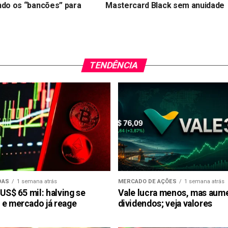
ndo os “bancões” para
Mastercard Black sem anuidade
TENDÊNCIA
DAS
1 semana atrás
MERCADO DE AÇÕES
1 semana atrás
 US$ 65 mil: halving se
Vale lucra menos, mas aum
 e mercado já reage
dividendos; veja valores