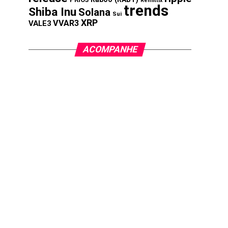
Remittix
trends
Shiba Inu
Solana
Sui
XRP
VVAR3
VALE3
ACOMPANHE