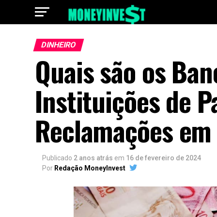
DINHEIRO
Quais são os Banc
Instituições de 
Reclamações em
Publicado
2 anos atrás
em
16 de fevereiro de 2024
Por
Redação MoneyInvest