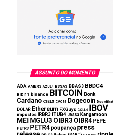
ASSUNTO DO MOMENTO
BBDC4
ADA
BBAS3
AMER3
B3SA3
AZUL4
BITCOIN
Bonk
binance
BIDI11
Cardano
Dogecoin
CIEL3
CVCB3
Dogwifhat
IBOV
Ethereum
FXGuys
DOLAR
GOLL4
IRBR3
ITUB4
Kangamoon
impostos
JBSS3
MEI
MGLU3
OIBR3
OIBR4
PEPE
press
PETR4
poupança
PETR3
release
ripple
Raboo (RABT)
PRIO3