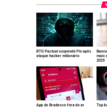
V
BTG Pactual suspende Pix após
Banco
ataque hacker milionário
mais 
2025
App do Bradesco fora do ar
Top b