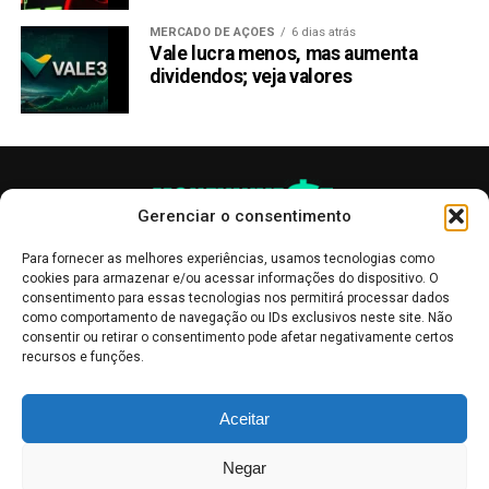
MERCADO DE AÇÕES
6 dias atrás
Vale lucra menos, mas aumenta
dividendos; veja valores
Gerenciar o consentimento
Para fornecer as melhores experiências, usamos tecnologias como
cookies para armazenar e/ou acessar informações do dispositivo. O
consentimento para essas tecnologias nos permitirá processar dados
como comportamento de navegação ou IDs exclusivos neste site. Não
consentir ou retirar o consentimento pode afetar negativamente certos
recursos e funções.
As publicações no site Money Invest têm um caráter meramente
Aceitar
informativo, servindo como boletins de divulgação, e não devem ser
interpretadas como recomendações de investimento.
Leia mais
Negar
Mercado de Criptomoedas,
Bolsa de Valores
.
Money Invest
: O futuro