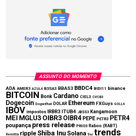
ASSUNTO DO MOMENTO
BBDC4
ADA
BBAS3
binance
AMER3
B3SA3
BIDI11
AZUL4
BITCOIN
Cardano
Bonk
CIEL3
CVCB3
Dogecoin
Ethereum
FXGuys
DOLAR
Dogwifhat
GOLL4
IBOV
IRBR3
ITUB4
Kangamoon
impostos
JBSS3
MEI
MGLU3
OIBR3
OIBR4
PETR4
PEPE
PETR3
press release
poupança
Raboo (RABT)
PRIO3
trends
Shiba Inu
ripple
Solana
Remittix
Sui