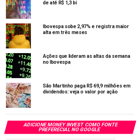
de até R$ 1,3 bi
comentar o assunto.
(Reportagem de Carolina Mandl em São Paulo, David
Ibovespa sobe 2,97% e registra maior
French em Nova York e Anirban Sen em Bengaluru)
alta em três meses
Compartilhar:
Copy
WhatsApp
Twitter
Facebook
Reddit
Email
Ações que lideram as altas da semana
no Ibovespa
Link
TÓPICOS RELACIONADOS:
IBOV
PRÓXIMA:
São Martinho paga R$ 69,9 milhões em
Ação da Via Varejo fecha em alta de 3,82% nesta
dividendos: veja o valor por ação
segunda-feira
NÃO PERCA:
Smartfit fará IPO para avançar na estratégia de
aquisições
ADICIONE MONEY INVEST COMO FONTE
PREFERECIAL NO GOOGLE