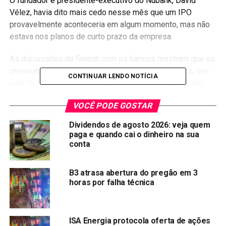
O fundador e presidente-executivo do Nubank, David
Vélez, havia dito mais cedo nesse mês que um IPO
provavelmente aconteceria em algum momento, mas não
estava nos planos de curto prazo da empresa.
As discussões da fintech com os bancos mostram que os
preparativos para uma estreia no mercado de ações, que
CONTINUAR LENDO NOTÍCIA
uma das fontes disse que poderia avaliar o Nubank em
mais de 40 bilhões de dólares, estão mais avançados do
VOCÊ PODE GOSTAR
que se sabia anteriormente.
Dividendos de agosto 2026: veja quem
O IPO pode acontecer no final deste ano ou no início de
paga e quando cai o dinheiro na sua
2022, disseram duas das fontes. Seria uma das maiores
conta
estreias de uma empresa sul-americana no mercado de
ações, equiparando-se a outras ofertas bastante
B3 atrasa abertura do pregão em 3
esperadas por investidores, como a corretora online
horas por falha técnica
Robinhood.
As fontes falaram sob condição de anonimato porque os
ISA Energia protocola oferta de ações
preparativos do IPO são confidenciais. O Nubank não quis