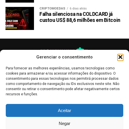
CRIPTOMOEDAS
6 dias atrás
Falha silenciosa na COLDCARD já
custou US$ 88,6 milhões em Bitcoin
Gerenciar o consentimento
Para fornecer as melhores experiências, usamos tecnologias como
cookies para armazenar e/ou acessar informações do dispositivo. O
consentimento para essas tecnologias nos permitirá processar dados
como comportamento de navegação ou IDs exclusivos neste site. Não
consentir ou retirar o consentimento pode afetar negativamente certos
recursos e funções.
As publicações no site Money Invest têm um caráter meramente
Aceitar
informativo, servindo como boletins de divulgação, e não devem ser
interpretadas como recomendações de investimento.
Leia mais
Negar
Mercado de Criptomoedas,
Bolsa de Valores
.
Money Invest
: O futuro