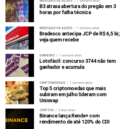
MERCADO DE AÇÕES
1 semana atrás
B3 atrasa abertura do pregão em 3
horas por falha técnica
MERCADO DE AÇÕES
1 semana atrás
Bradesco antecipa JCP de R$ 6,5 bi;
veja quem recebe
DINHEIRO
1 semana atrás
Lotofácil: concurso 3744 não tem
ganhador e acumula
CRIPTOMOEDAS
1 semana atrás
Top 5 criptomoedas que mais
subiram em julho lideram com
Uniswap
CRIPTOS
3 dias atrás
Binance lança Rende+ com
rendimento de até 120% do CDI