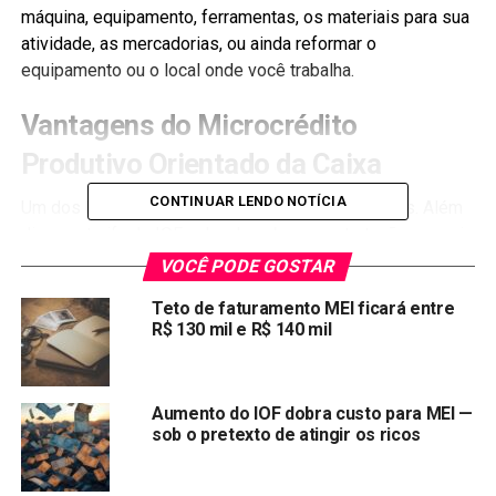
máquina, equipamento, ferramentas, os materiais para sua
atividade, as mercadorias, ou ainda reformar o
equipamento ou o local onde você trabalha.
Vantagens do Microcrédito
Produtivo Orientado da Caixa
CONTINUAR LENDO NOTÍCIA
Um dos benefícios é a taxa de juros: 1,99% ao mês. Além
disso, a tarifa de IOF cobrada sobre a contratação possui
alíquota de 0%. Quanto à Tarifa de Abertura de Crédito
VOCÊ PODE GOSTAR
(TAC), essa é de 3%.
Teto de faturamento MEI ficará entre
R$ 130 mil e R$ 140 mil
Microcrédito Produtivo
Orientado Caixa
Aumento do IOF dobra custo para MEI —
sob o pretexto de atingir os ricos
De acordo com informações da Caixa, há algumas regras
para solicitar o Microcrédito Produtivo Orientado da Caixa,
entre elas: