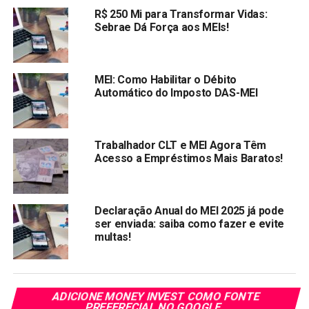
R$ 250 Mi para Transformar Vidas:
Sebrae Dá Força aos MEIs!
Interessado deve ser empreendedor ou
proprietário de uma empresa;
Faturamento da empresa deve ser de até R$ 200
MEI: Como Habilitar o Débito
mil;
Automático do Imposto DAS-MEI
Empresário deve ser maior de 18 anos;
Empresário deve possuir conta na Caixa;
Trabalhador CLT e MEI Agora Têm
Interessado não podem ter o nome negativado
Acesso a Empréstimos Mais Baratos!
junto aos proteção ao crédito;
Interessado deve ter recebido orientação negocial
Declaração Anual do MEI 2025 já pode
ou financeira.
ser enviada: saiba como fazer e evite
multas!
Como contratar o Microcrédito para
MEI?
A
contratação do Microcrédito Produtivo
Orientado da
ADICIONE MONEY INVEST COMO FONTE
PREFERECIAL NO GOOGLE