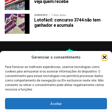
veja quem recebe
DINHEIRO
7 dias atrás
Lotofácil: concurso 3744 não tem
ganhador e acumula
Gerenciar o consentimento
Para fornecer as melhores experiências, usamos tecnologias como
cookies para armazenar e/ou acessar informações do dispositivo. O
consentimento para essas tecnologias nos permitirá processar dados
como comportamento de navegação ou IDs exclusivos neste site. Não
consentir ou retirar o consentimento pode afetar negativamente certos
recursos e funções.
As publicações no site Money Invest têm um caráter meramente
Aceitar
informativo, servindo como boletins de divulgação, e não devem ser
interpretadas como recomendações de investimento.
Leia mais