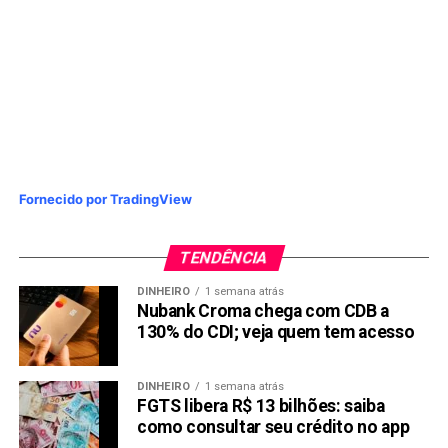
NÃO PERCA:
Auxílio Emergencial: Dinheiro não sacado de conta
digital voltará ao governo
Fornecido por TradingView
TENDÊNCIA
DINHEIRO
1 semana atrás
Nubank Croma chega com CDB a
130% do CDI; veja quem tem acesso
DINHEIRO
1 semana atrás
FGTS libera R$ 13 bilhões: saiba
como consultar seu crédito no app