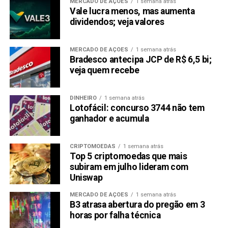
MERCADO DE AÇÕES
1 semana atrás
Vale lucra menos, mas aumenta
dividendos; veja valores
MERCADO DE AÇÕES
1 semana atrás
Bradesco antecipa JCP de R$ 6,5 bi;
veja quem recebe
DINHEIRO
1 semana atrás
Lotofácil: concurso 3744 não tem
ganhador e acumula
CRIPTOMOEDAS
1 semana atrás
Top 5 criptomoedas que mais
subiram em julho lideram com
Uniswap
MERCADO DE AÇÕES
1 semana atrás
B3 atrasa abertura do pregão em 3
horas por falha técnica