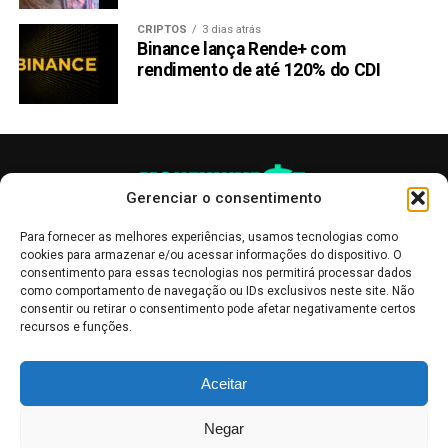
CRIPTOS
3 dias atrás
Binance lança Rende+ com
rendimento de até 120% do CDI
Gerenciar o consentimento
Para fornecer as melhores experiências, usamos tecnologias como
cookies para armazenar e/ou acessar informações do dispositivo. O
consentimento para essas tecnologias nos permitirá processar dados
como comportamento de navegação ou IDs exclusivos neste site. Não
consentir ou retirar o consentimento pode afetar negativamente certos
recursos e funções.
As publicações no site Money Invest têm um caráter meramente
Aceitar
informativo, servindo como boletins de divulgação, e não devem ser
interpretadas como recomendações de investimento.
Leia mais
Negar
Mercado de Criptomoedas,
Bolsa de Valores
.
Money Invest
: O futuro