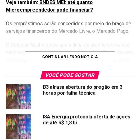
Veja também:
BNDES MEI: até quanto
Microempreendedor pode financiar?
Os empréstimos serão concedidos por meio do braço de
serviços financeiros do Mercado Livre, o Mercado Pago.
O Goldman Sachs disse que a linha de crédito é uma das
maiores que já forneceu para uma fintech no Brasil. No ano
CONTINUAR LENDO NOTÍCIA
passado, o Goldman Sachs concedeu um empréstimo de
125 milhões de dólares ao Mercado Livre no México.
VOCÊ PODE GOSTAR
O Mercado Pago atua no Brasil, Argentina e México.
B3 atrasa abertura do pregão em 3
horas por falha técnica
Em abril, o Mercado Pago disse que estava estendendo
uma linha de crédito de 600 milhões de reais para ajudar
as pequenas empresas a enfrentar o impacto econômico
ISA Energia protocola oferta de ações
da pandemia de coronavírus.
de até R$ 1,3 bi
As informações são da Reuters