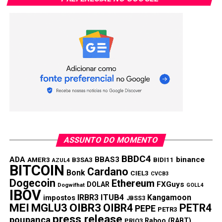
ASSUNTO DO MOMENTO
BBDC4
ADA
BBAS3
binance
AMER3
B3SA3
BIDI11
AZUL4
BITCOIN
Cardano
Bonk
CIEL3
CVCB3
Dogecoin
Ethereum
FXGuys
DOLAR
Dogwifhat
GOLL4
IBOV
IRBR3
ITUB4
Kangamoon
impostos
JBSS3
MEI
MGLU3
OIBR3
OIBR4
PETR4
PEPE
PETR3
press release
poupança
Raboo (RABT)
PRIO3