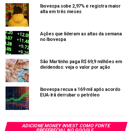
Compartilhar:
Ibovespa sobe 2,97% e registra maior
alta em três meses
Copy
WhatsApp
Twitter
Facebook
Reddit
Email
Link
Ações que lideram as altas da semana
TÓPICOS RELACIONADOS:
IBOV
no Ibovespa
PRÓXIMA:
Petrobras se prepara para futuro do mercado de
refino e gás natural
São Martinho paga R$ 69,9 milhões em
dividendos: veja o valor por ação
NÃO PERCA:
Oi terá apoio do governo no Cade para vender as
redes móveis
Ibovespa recua a 169 mil após acordo
EUA-Irã derrubar o petróleo
ADICIONE MONEY INVEST COMO FONTE
PREFERECIAL NO GOOGLE