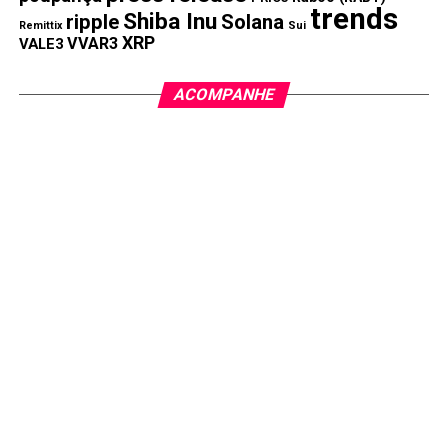
trends
Shiba Inu
ripple
Solana
Remittix
Sui
XRP
VVAR3
VALE3
ACOMPANHE