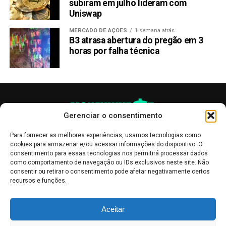
subiram em julho lideram com
Uniswap
MERCADO DE AÇÕES
1 semana atrás
B3 atrasa abertura do pregão em 3
horas por falha técnica
Gerenciar o consentimento
Para fornecer as melhores experiências, usamos tecnologias como
cookies para armazenar e/ou acessar informações do dispositivo. O
consentimento para essas tecnologias nos permitirá processar dados
como comportamento de navegação ou IDs exclusivos neste site. Não
consentir ou retirar o consentimento pode afetar negativamente certos
recursos e funções.
As publicações no site Money Invest têm um caráter meramente
Aceitar
informativo, servindo como boletins de divulgação, e não devem ser
interpretadas como recomendações de investimento.
Leia mais