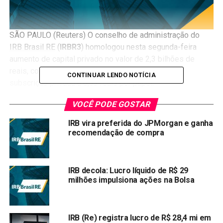
SÃO PAULO (Reuters) O conselho de administração do
IRB Brasil RE
(
IRBR3
) homologou nesta segunda-feira
aumento de capital privado no valor de 2,3 bilhões de
reais, com a emissão de 331.890.331 ações para
CONTINUAR LENDO NOTÍCIA
subscrição privada a 6,93 reais por papel.
VOCÊ PODE GOSTAR
De acordo com fato relevante, em leilão especial na
B3
para venda das sobras das ações não subscritas no
IRB vira preferida do JPMorgan e ganha
aumento de capital no último dia 28 foram vendidas
recomendação de compra
8.383.542 papéis, ao preço de 7,05 reais por ação,
totalizando 59,1 milhões de reais.
IRB decola: Lucro líquido de R$ 29
“O valor adicional de 1.006.025,04 reais, obtido com a
milhões impulsiona ações na Bolsa
venda das sobras de ações não subscritas, será
destinado à formação de reserva de capital, em conta de
ágio na subscrição de ações”, afirmou a resseguradora.
IRB (Re) registra lucro de R$ 28,4 mi em