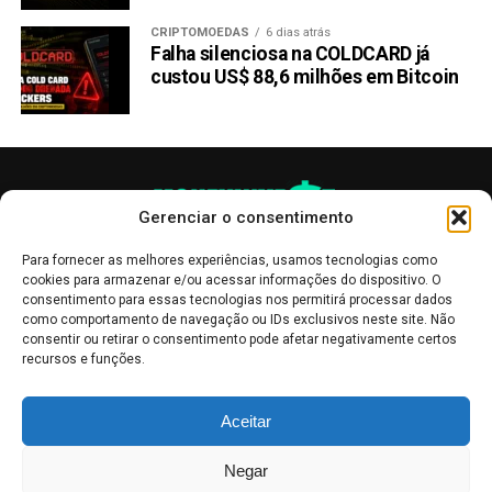
CRIPTOMOEDAS
6 dias atrás
Falha silenciosa na COLDCARD já
custou US$ 88,6 milhões em Bitcoin
Gerenciar o consentimento
Para fornecer as melhores experiências, usamos tecnologias como
cookies para armazenar e/ou acessar informações do dispositivo. O
consentimento para essas tecnologias nos permitirá processar dados
como comportamento de navegação ou IDs exclusivos neste site. Não
consentir ou retirar o consentimento pode afetar negativamente certos
recursos e funções.
As publicações no site Money Invest têm um caráter meramente
Aceitar
informativo, servindo como boletins de divulgação, e não devem ser
interpretadas como recomendações de investimento.
Leia mais
Negar
Mercado de Criptomoedas,
Bolsa de Valores
.
Money Invest
: O futuro