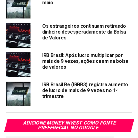
maio
Após a homologação, o capital social do
IRB Brasil RE
passou de 1,953 bilhão de reais, totalmente subscrito e
integralizado, representado por 936.000.000 de ações
Os estrangeiros continuam retirando
ordinárias e 1 ação preferencial de classe especial de
dinheiro desesperadamente da Bolsa
titularidade da União (“golden share”), para 4,253 bilhões
de Valores
de reais, representado por 1.267.890.331 ações e a
golden share.
IRB Brasil: Após lucro multiplicar por
mais de 9 vezes, ações caem na bolsa
Compartilhar:
de valores
Copy
WhatsApp
Twitter
Facebook
Reddit
Email
Link
IRB Brasil Re (IRBR3) registra aumento
de lucro de mais de 9 vezes no 1º
TÓPICOS RELACIONADOS:
IRBR3
trimestre
PRÓXIMA:
Auxílio Emergencial: Beneficiários nascidos em
agosto já podem sacar
ADICIONE MONEY INVEST COMO FONTE
PREFERECIAL NO GOOGLE
NÃO PERCA:
Banco central forma grupo de trabalho para estudar