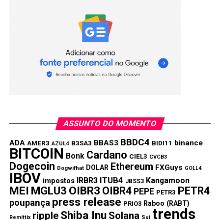
moedas digitais
ASSUNTO DO MOMENTO
BBDC4
ADA
BBAS3
binance
AMER3
B3SA3
BIDI11
AZUL4
BITCOIN
Cardano
Bonk
CIEL3
CVCB3
Dogecoin
Ethereum
FXGuys
DOLAR
Dogwifhat
GOLL4
IBOV
IRBR3
ITUB4
Kangamoon
impostos
JBSS3
MEI
MGLU3
OIBR3
OIBR4
PETR4
PEPE
PETR3
press release
poupança
Raboo (RABT)
PRIO3
trends
Shiba Inu
ripple
Solana
Remittix
Sui