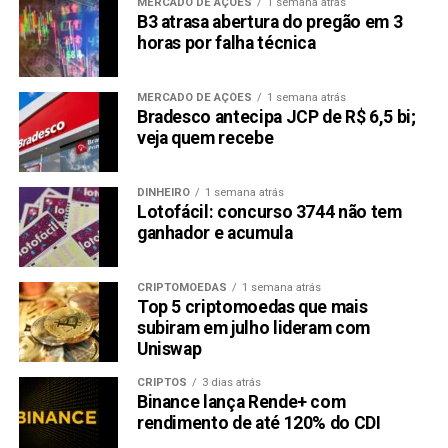
MERCADO DE AÇÕES
1 semana atrás
B3 atrasa abertura do pregão em 3
horas por falha técnica
MERCADO DE AÇÕES
1 semana atrás
Bradesco antecipa JCP de R$ 6,5 bi;
veja quem recebe
DINHEIRO
1 semana atrás
Lotofácil: concurso 3744 não tem
ganhador e acumula
CRIPTOMOEDAS
1 semana atrás
Top 5 criptomoedas que mais
subiram em julho lideram com
Uniswap
CRIPTOS
3 dias atrás
Binance lança Rende+ com
rendimento de até 120% do CDI