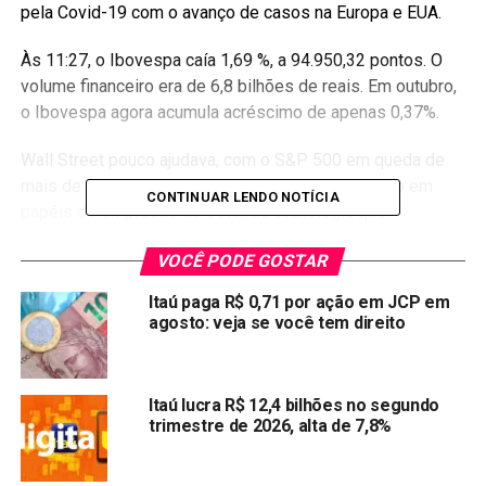
pela Covid-19 com o avanço de casos na Europa e EUA.
Às 11:27, o Ibovespa caía 1,69 %, a 94.950,32 pontos. O
volume financeiro era de 6,8 bilhões de reais. Em outubro,
o Ibovespa agora acumula acréscimo de apenas 0,37%.
Wall Street pouco ajudava, com o S&P 500 em queda de
mais de 1% nesta sessão, pressionado pelo recuo em
CONTINUAR LENDO NOTÍCIA
papéis de empresas do setor de tecnologia que
divulgaram resultados na véspera, tendo de pano de fundo
VOCÊ PODE GOSTAR
uma alta recorde de casos de coronavírus nos Estados
Unidos e a proximidade da eleição presidencial.
Itaú paga R$ 0,71 por ação em JCP em
agosto: veja se você tem direito
Ibovespa sente a pressão com exterior negativo e
ameaça sinal positivo em outubro
Itaú lucra R$ 12,4 bilhões no segundo
Na visão da equipe da Elite Investimentos, a bolsa
trimestre de 2026, alta de 7,8%
brasileira reflete cautela diante de fim de semana
prolongado com feriado na segunda-feira e as eleições