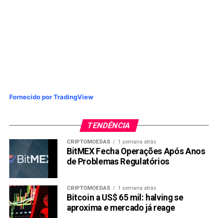
Compartilhar:
Copy
WhatsApp
Twitter
Facebook
Reddit
Email
Link
TÓPICOS RELACIONADOS:
BBAS3
IBOV
ITUB4
KLBN11
LAME4
MGLU3
PETR3
SANB11
VVAR3
PRÓXIMA:
Ibovespa futuro avançava na manhã desta terça-feira
Fornecido por TradingView
NÃO PERCA:
Ibovespa opera em forte queda com temor de novo
TENDÊNCIA
lockdown
CRIPTOMOEDAS
1 semana atrás
BitMEX Fecha Operações Após Anos
de Problemas Regulatórios
CRIPTOMOEDAS
1 semana atrás
Bitcoin a US$ 65 mil: halving se
aproxima e mercado já reage