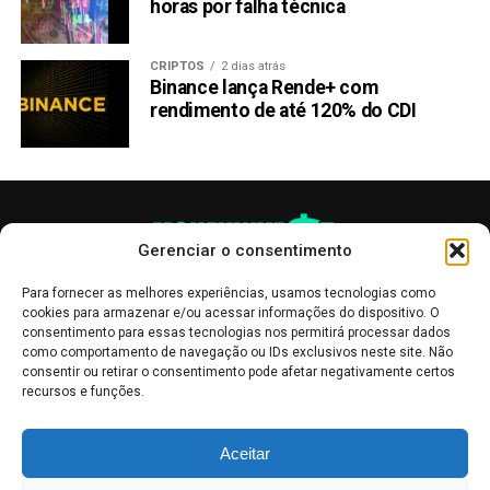
horas por falha técnica
CRIPTOS
2 dias atrás
Binance lança Rende+ com
rendimento de até 120% do CDI
Gerenciar o consentimento
Para fornecer as melhores experiências, usamos tecnologias como
cookies para armazenar e/ou acessar informações do dispositivo. O
consentimento para essas tecnologias nos permitirá processar dados
como comportamento de navegação ou IDs exclusivos neste site. Não
consentir ou retirar o consentimento pode afetar negativamente certos
recursos e funções.
As publicações no site Money Invest têm um caráter meramente
Aceitar
informativo, servindo como boletins de divulgação, e não devem ser
interpretadas como recomendações de investimento.
Leia mais