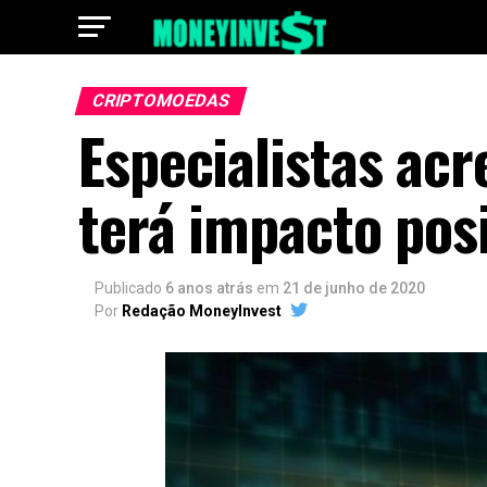
CRIPTOMOEDAS
Especialistas ac
terá impacto pos
Publicado
6 anos atrás
em
21 de junho de 2020
Por
Redação MoneyInvest