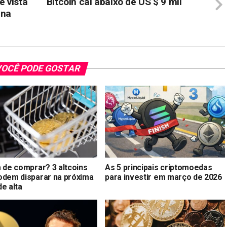
 vista
Bitcoin cai abaixo de US $ 9 mil
 na
OCÊ PODE GOSTAR
a de comprar? 3 altcoins
As 5 principais criptomoedas
odem disparar na próxima
para investir em março de 2026
e alta