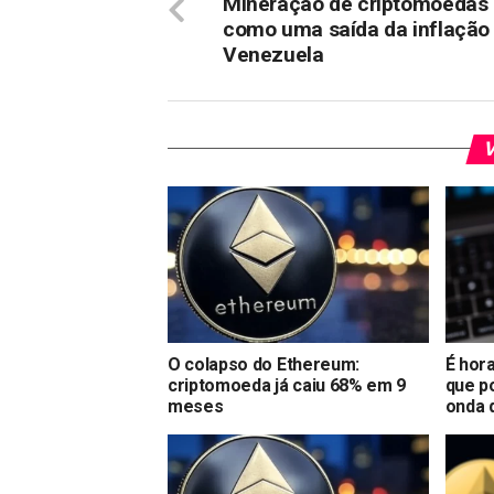
Mineração de criptomoedas é
como uma saída da inflação
Venezuela
V
O colapso do Ethereum:
É hor
criptomoeda já caiu 68% em 9
que p
meses
onda d