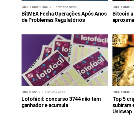
CRIPTOMOEDAS
1 semana atrás
CRIPTOMOE
BitMEX Fecha Operações Após Anos
Bitcoin a
de Problemas Regulatórios
aproxima
DINHEIRO
1 semana atrás
CRIPTOMOE
Lotofácil: concurso 3744 não tem
Top 5 cr
ganhador e acumula
subiram 
Uniswap