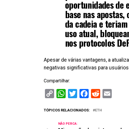
oportunidades de 
base nas apostas, 
da cadeia e teriam
uso atual, bloquea
nos protocolos DeF
Apesar de várias vantagens, a atuali
negativas significativas para usuários
Compartilhar:
Copy
WhatsApp
Twitter
Facebook
Reddit
Ema
Link
TÓPICOS RELACIONADOS:
ETH
NÃO PERCA: