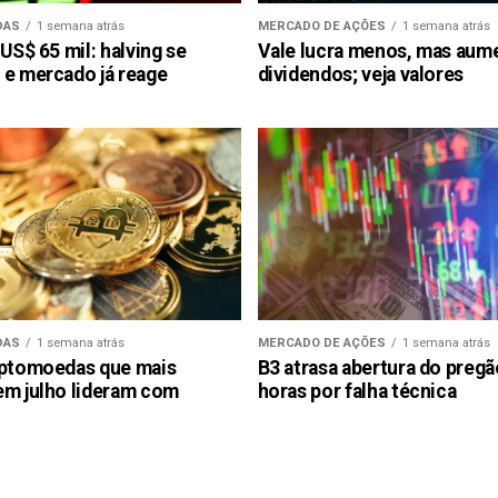
DAS
1 semana atrás
MERCADO DE AÇÕES
1 semana atrás
 US$ 65 mil: halving se
Vale lucra menos, mas aum
 e mercado já reage
dividendos; veja valores
DAS
1 semana atrás
MERCADO DE AÇÕES
1 semana atrás
iptomoedas que mais
B3 atrasa abertura do preg
em julho lideram com
horas por falha técnica