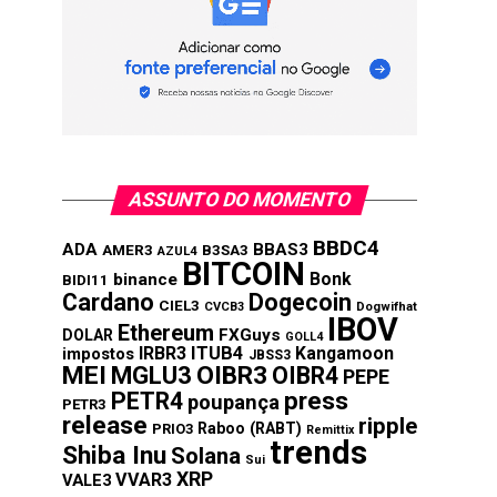
ASSUNTO DO MOMENTO
BBDC4
ADA
BBAS3
AMER3
B3SA3
AZUL4
BITCOIN
Bonk
binance
BIDI11
Cardano
Dogecoin
CIEL3
CVCB3
Dogwifhat
IBOV
Ethereum
FXGuys
DOLAR
GOLL4
IRBR3
ITUB4
Kangamoon
impostos
JBSS3
MEI
MGLU3
OIBR3
OIBR4
PEPE
press
PETR4
poupança
PETR3
release
ripple
Raboo (RABT)
PRIO3
Remittix
trends
Shiba Inu
Solana
Sui
XRP
VVAR3
VALE3