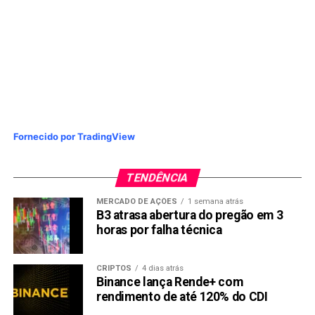
NÃO PERCA:
Criptomoedas em queda: Zcash e Hyperliquid
lideram perdas do dia
Fornecido por TradingView
TENDÊNCIA
MERCADO DE AÇÕES
1 semana atrás
B3 atrasa abertura do pregão em 3
horas por falha técnica
CRIPTOS
4 dias atrás
Binance lança Rende+ com
rendimento de até 120% do CDI