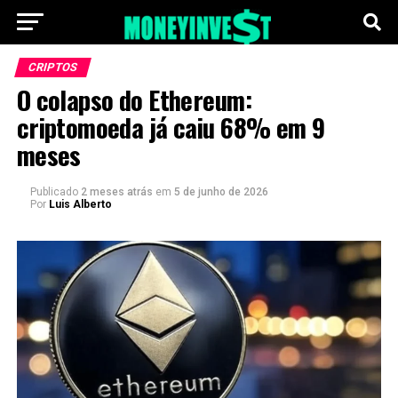
CRIPTOS
O colapso do Ethereum:
criptomoeda já caiu 68% em 9
meses
Publicado
2 meses atrás
em
5 de junho de 2026
Por
Luis Alberto