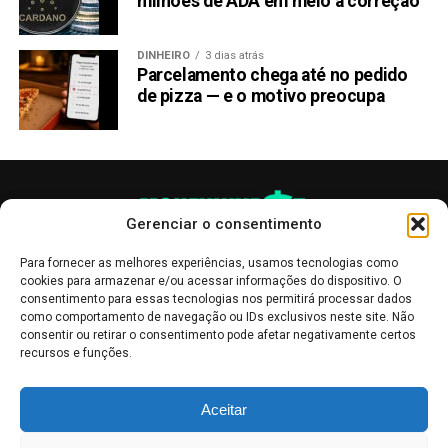
milhões de ADA em meio à correção
DINHEIRO
3 dias atrás
Parcelamento chega até no pedido
de pizza — e o motivo preocupa
Gerenciar o consentimento
Para fornecer as melhores experiências, usamos tecnologias como
cookies para armazenar e/ou acessar informações do dispositivo. O
consentimento para essas tecnologias nos permitirá processar dados
como comportamento de navegação ou IDs exclusivos neste site. Não
consentir ou retirar o consentimento pode afetar negativamente certos
recursos e funções.
As publicações no site Money Invest têm um caráter meramente
Aceitar
informativo, servindo como boletins de divulgação, e não devem ser
interpretadas como recomendações de investimento.
Leia mais